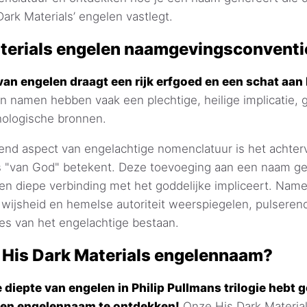
Dark Materials’ engelen vastlegt.
terials engelen naamgevingsconventi
an engelen draagt een rijk erfgoed en een schat aan
 namen hebben vaak een plechtige, heilige implicatie, 
hologische bronnen.
nd aspect van engelachtige nomenclatuur is het achtervo
 "van God" betekent. Deze toevoeging aan een naam gee
een diepe verbinding met het goddelijke impliceert. Na
, wijsheid en hemelse autoriteit weerspiegelen, pulsere
es van het engelachtige bestaan.
 His Dark Materials engelennaam?
 diepte van engelen in Philip Pullmans trilogie hebt 
igen engelennaam te ontdekken!
Onze His Dark Materia