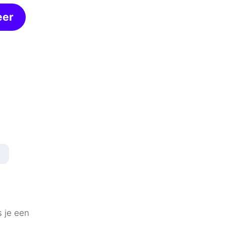
eer
s je een