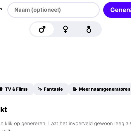

Gener
🍿 TV & Films
🦄 Fantasie
📝 Meer naamgeneratoren
kt
n klik op genereren. Laat het invoerveld gewoon leeg al