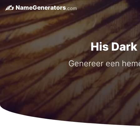
✍️
NameGenerators
.com
His Dark
Genereer een hemel