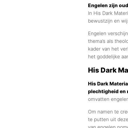
Engelen zijn ou
In His Dark Mater
bewustzijn en wij
Engelen verschijn
thema’s als theol
kader van het ve
het goddelijke aa
His Dark Ma
His Dark Materia
plechtigheid en 
omvatten engelen
Om namen te creë
te putten uit dez
van engelen nome