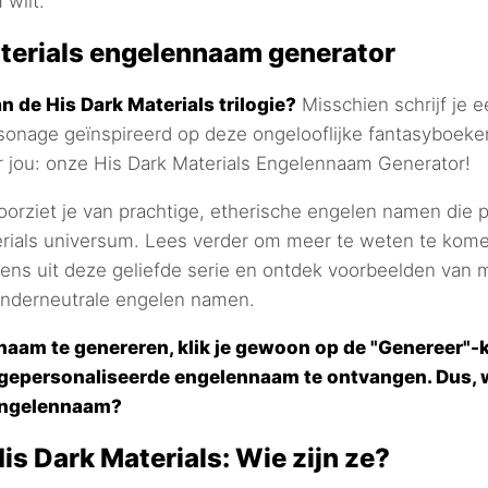
 wilt.
terials engelennaam generator
an de His Dark Materials trilogie?
Misschien schrijf je ee
rsonage geïnspireerd op deze ongelooflijke fantasyboek
r jou: onze His Dark Materials Engelennaam Generator!
orziet je van prachtige, etherische engelen namen die p
erials universum. Lees verder om meer te weten te kom
ens uit deze geliefde serie en ontdek voorbeelden van m
enderneutrale engelen namen.
am te genereren, klik je gewoon op de "Genereer"-kn
gepersonaliseerde engelennaam te ontvangen. Dus, w
engelennaam?
is Dark Materials: Wie zijn ze?