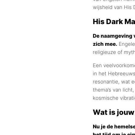
wijsheid van His 
His Dark Ma
De naamgeving v
zich mee.
Engelen
religieuze of myt
Een veelvoorkome
in het Hebreeuws
resonantie, wat 
thema’s van licht
kosmische vibrati
Wat is jouw
Nu je de hemelse
het tijd om je e