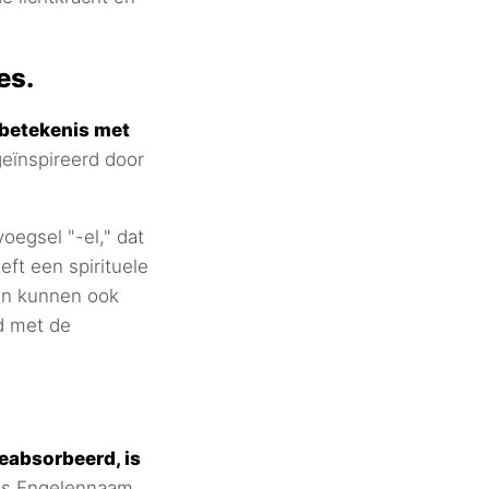
es.
 betekenis met
geïnspireerd door
egsel "-el," dat
ft een spirituele
men kunnen ook
nd met de
geabsorbeerd, is
ls Engelennaam