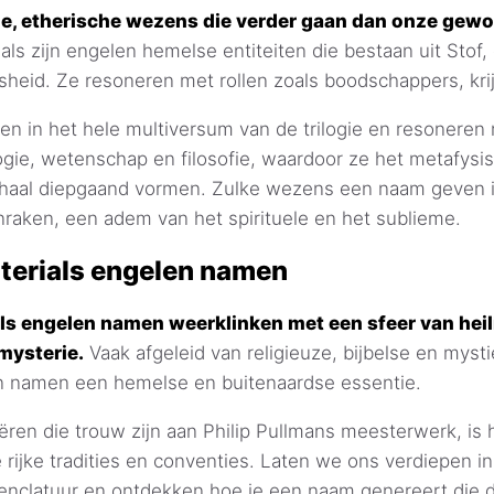
de, etherische wezens die verder gaan dan onze ge
ials zijn engelen hemelse entiteiten die bestaan uit Stof
sheid. Ze resoneren met rollen zoals boodschappers, krij
en in het hele multiversum van de trilogie en resoneren
ogie, wetenschap en filosofie, waardoor ze het metafysi
rhaal diepgaand vormen. Zulke wezens een naam geven 
nraken, een adem van het spirituele en het sublieme.
terials engelen namen
ls engelen namen weerklinken met een sfeer van heil
mysterie.
Vaak afgeleid van religieuze, bijbelse en mystie
 namen een hemelse en buitenaardse essentie.
ren die trouw zijn aan Philip Pullmans meesterwerk, is 
e rijke tradities en conventies. Laten we ons verdiepen 
nclatuur en ontdekken hoe je een naam genereert die de