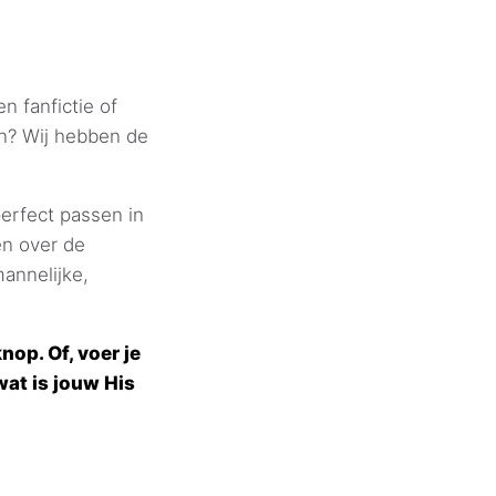
n fanfictie of
en? Wij hebben de
erfect passen in
en over de
annelijke,
op. Of, voer je
at is jouw His