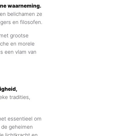
wone waarneming.
, en belichamen ze
gers en filosofen.
 met grootse
sche en morele
is een vlam van
igheid,
ke tradities,
het essentieel om
in de geheimen
 lichtkracht en