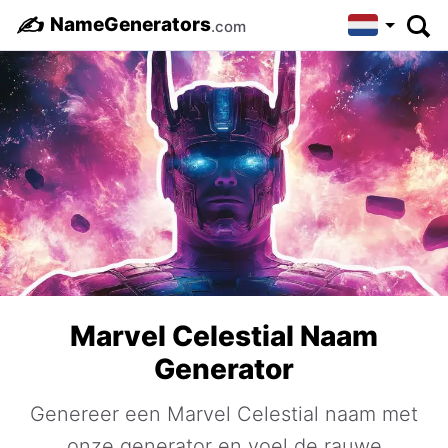
✍️
NameGenerators
.com
Marvel Celestial Naam
Generator
Genereer een Marvel Celestial naam met
onze generator en voel de rauwe