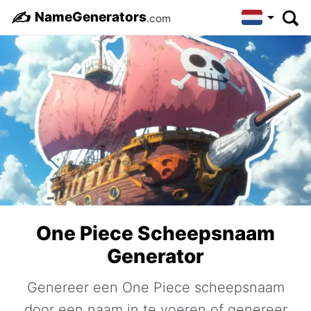
✍️
NameGenerators
.com
One Piece Scheepsnaam
Generator
Genereer een One Piece scheepsnaam
door een naam in te voeren of genereer