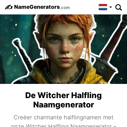
✍️
NameGenerators
.com
De Witcher Halfling
Naamgenerator
Creëer charmante halflingnamen met
onze Witcher Halfling Naamgenerator –