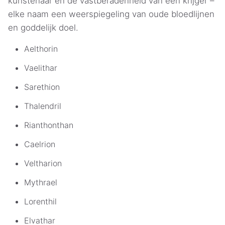
kunstenaar en de vastberadenheid van een krijger –
elke naam een weerspiegeling van oude bloedlijnen
en goddelijk doel.
Aelthorin
Vaelithar
Sarethion
Thalendril
Rianthonthan
Caelrion
Veltharion
Mythrael
Lorenthil
Elvathar