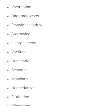
Vaelthorian
Dageraadwever
Eeuwigeschaduw
Stormwind
Lichtgesmeed
Vaelithis
Hemelader
Selandor
Maanlans
Hemeldanser
Elutharion
Windkroon