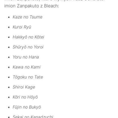
imion Zanpakuto z Bleach:
Kaze no Tsume
Kuroi Ryū
Hakkyō no Kōtei
Shūryō no Yoroi
Yoru no Hana
Kawa no Kami
Tōgoku no Tate
Shiroi Kage
Kōri no Hōyō
Fūjin no Bukyō
Sekai no Kanadzuchi