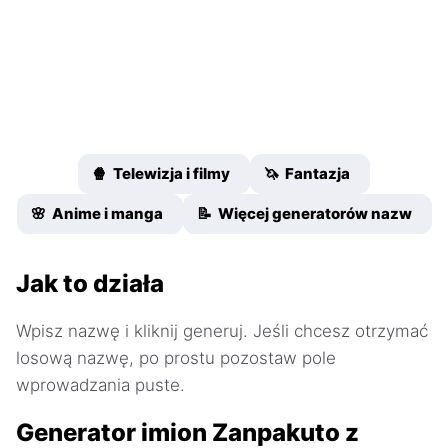
🍿 Telewizja i filmy
🦄 Fantazja
🌸 Anime i manga
📝 Więcej generatorów nazw
Jak to działa
Wpisz nazwę i kliknij generuj. Jeśli chcesz otrzymać
losową nazwę, po prostu pozostaw pole
wprowadzania puste.
Generator imion Zanpakuto z