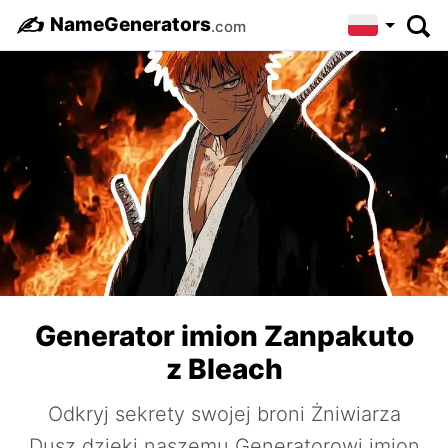
✍️
NameGenerators
.com
Generator imion Zanpakuto
z Bleach
Odkryj sekrety swojej broni Żniwiarza
Dusz dzięki naszemu Generatorowi imion