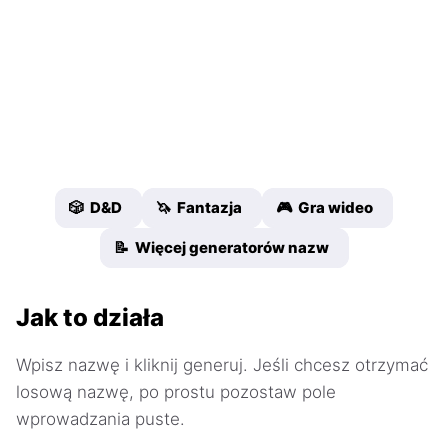
🎲 D&D
🦄 Fantazja
🎮 Gra wideo
📝 Więcej generatorów nazw
Jak to działa
Wpisz nazwę i kliknij generuj. Jeśli chcesz otrzymać
losową nazwę, po prostu pozostaw pole
wprowadzania puste.