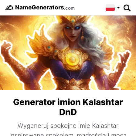
✍️
NameGenerators
.com
Generator imion Kalashtar
DnD
Wygeneruj spokojne imię Kalashtar
inspirowane spokojem, mądrością i mocą