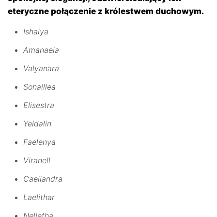
eteryczne połączenie z królestwem duchowym.
Ishalya
Amanaela
Valyanara
Sonaillea
Elisestra
Yeldalin
Faelenya
Viranell
Caeliandra
Laelithar
Nelietha