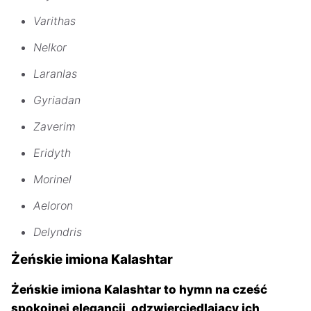
Varithas
Nelkor
Laranlas
Gyriadan
Zaverim
Eridyth
Morinel
Aeloron
Delyndris
Żeńskie imiona Kalashtar
Żeńskie imiona Kalashtar to hymn na cześć
spokojnej elegancji, odzwierciedlający ich