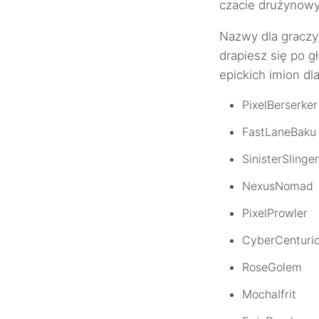
czacie drużynowym
Nazwy dla graczy,
drapiesz się po g
epickich imion dl
PixelBerserker
FastLaneBaku
SinisterSlinger
NexusNomad
PixelProwler
CyberCenturi
RoseGolem
MochaIfrit