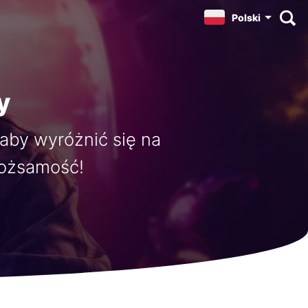
Polski
y
aby wyróżnić się na
 tożsamość!