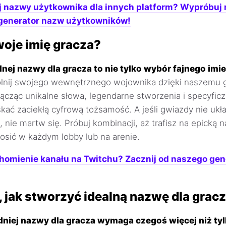
j nazwy użytkownika dla innych platform? Wypróbuj
generator nazw użytkowników!
twoje imię gracza?
lnej nazwy dla gracza to nie tylko wybór fajnego imie
nij swojego wewnętrznego wojownika dzięki naszemu 
łącząc unikalne słowa, legendarne stworzenia i specyficz
kać zaciekłą cyfrową tożsamość. A jeśli gwiazdy nie ukła
nie martw się. Próbuj kombinacji, aż trafisz na epicką 
sić w każdym lobby lub na arenie.
omienie kanału na Twitchu? Zacznij od naszego gen
jak stworzyć idealną nazwę dla gracz
iej nazwy dla gracza wymaga czegoś więcej niż tyl