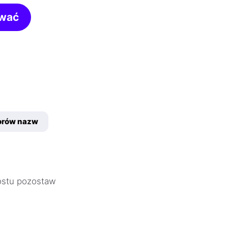
wać
torów nazw
rostu pozostaw