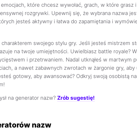
emocjach, które chcesz wywołać, grach, w które grasz i
tensywnej rozgrywki. Upewnij się, że wybrana nazwa jes
tórych jesteś aktywny i łatwa do zapamiętania i wymówi
charakterem swojego stylu gry. Jeśli jesteś mistrzem str
zuje na twoje umiejętności. Uwielbiasz battle royale? W
wycięstwem i przetrwaniem. Nadal utknąłeś w martwym p
taciach, a nawet zabawnych zwrotach w żargonie gry, aby 
esteś gotowy, aby awansować? Odkryj swoją osobistą n
m!
sł na generator nazw?
Zrób sugestię!
eratorów nazw