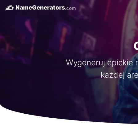
✍️
NameGenerators
.com
Wygeneruj epickie 
każdej are