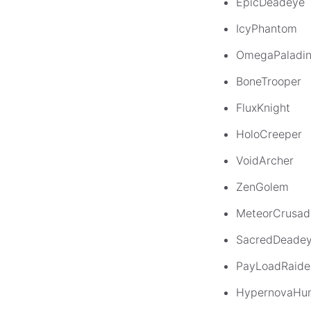
EpicDeadeye
IcyPhantom
OmegaPaladi
BoneTrooper
FluxKnight
HoloCreeper
VoidArcher
ZenGolem
MeteorCrusad
SacredDeade
PayLoadRaide
HypernovaHu