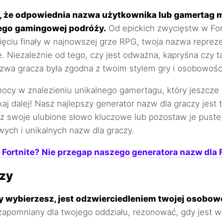
, że odpowiednia nazwa użytkownika lub gamertag 
 jego gamingowej podróży.
Od epickich zwycięstw w For
ięciu finały w najnowszej grze RPG, twoja nazwa repreze
. Niezależnie od tego, czy jest odważna, kapryśna czy 
azwa gracza była zgodna z twoim stylem gry i osobowośc
ocy w znalezieniu unikalnego gamertagu, który jeszcze 
aj dalej! Nasz najlepszy generator nazw dla graczy jest
z swoje ulubione słowo kluczowe lub pozostaw je puste
ych i unikalnych nazw dla graczy.
 Fortnite? Nie przegap naszego generatora nazw dla F
czy
ry wybierzesz, jest odzwierciedleniem twojej osobow
zapomniany dla twojego oddziału, rezonować, gdy jest