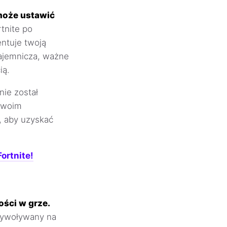
może ustawić
tnite po
ntuje twoją
tajemnicza, ważne
ią.
nie został
 twoim
, aby uzyskać
ortnite!
ości w grze.
 wywoływany na