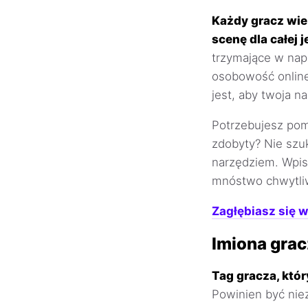
Każdy gracz wie
scenę dla całej
trzymające w nap
osobowość online
jest, aby twoja n
Potrzebujesz pom
zdobyty? Nie szuk
narzędziem. Wpis
mnóstwo chwytliw
Zagłębiasz się w
Imiona gra
Tag gracza, któ
Powinien być nie