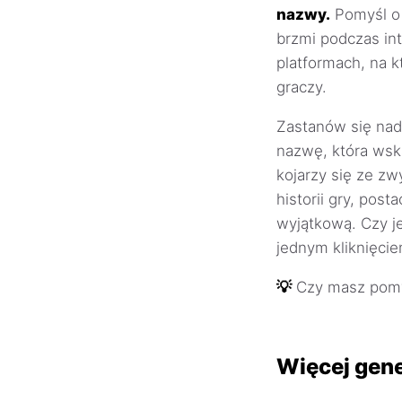
nazwy.
Pomyśl o 
brzmi podczas in
platformach, na k
graczy.
Zastanów się nad 
nazwę, która wska
kojarzy się ze z
historii gry, pos
wyjątkową. Czy j
jednym kliknięcie
💡
Czy masz pomy
Więcej gen