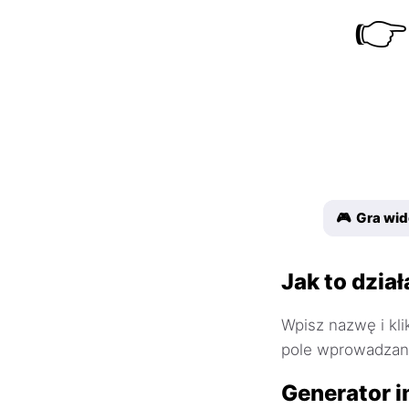
👉
🎮 Gra wi
Jak to dział
Wpisz nazwę i kli
pole wprowadzani
Generator i