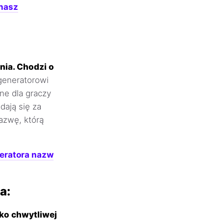
 nasz
nia. Chodzi o
generatorowi
ne dla graczy
dają się za
nazwę, którą
eratora nazw
a:
ko chwytliwej