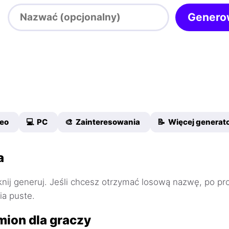
Genero
deo
💻 PC
🎨 Zainteresowania
📝 Więcej genera
a
knij generuj. Jeśli chcesz otrzymać losową nazwę, po p
a puste.
mion dla graczy