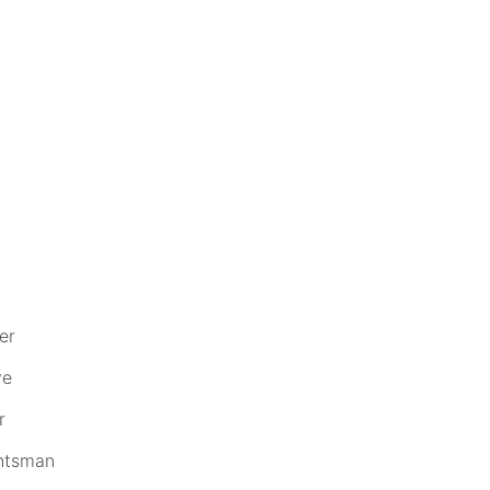
n
er
ye
r
ntsman