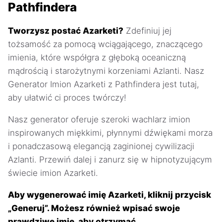
Pathfindera
Tworzysz postać Azarketi?
Zdefiniuj jej
tożsamość za pomocą wciągającego, znaczącego
imienia, które współgra z głęboką oceaniczną
mądrością i starożytnymi korzeniami Azlanti. Nasz
Generator Imion Azarketi z Pathfindera jest tutaj,
aby ułatwić ci proces twórczy!
Nasz generator oferuje szeroki wachlarz imion
inspirowanych miękkimi, płynnymi dźwiękami morza
i ponadczasową elegancją zaginionej cywilizacji
Azlanti. Przewiń dalej i zanurz się w hipnotyzującym
świecie imion Azarketi.
Aby wygenerować imię Azarketi, kliknij przycisk
„Generuj”. Możesz również wpisać swoje
prawdziwe imię, aby otrzymać