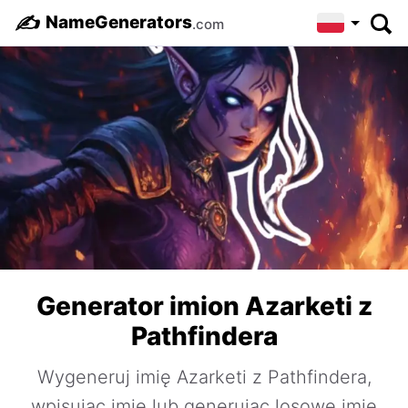
✍️
NameGenerators
.com
Generator imion Azarketi z
Pathfindera
Wygeneruj imię Azarketi z Pathfindera,
wpisując imię lub generując losowe imię