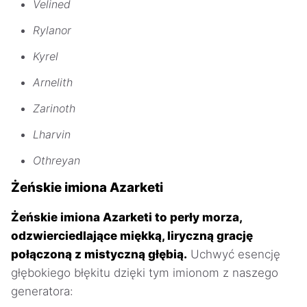
Velined
Rylanor
Kyrel
Arnelith
Zarinoth
Lharvin
Othreyan
Żeńskie imiona Azarketi
Żeńskie imiona Azarketi to perły morza,
odzwierciedlające miękką, liryczną grację
połączoną z mistyczną głębią.
Uchwyć esencję
głębokiego błękitu dzięki tym imionom z naszego
generatora: