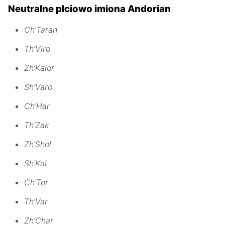
Neutralne płciowo imiona Andorian
Ch’Taran
Th’Viro
Zh’Kalor
Sh’Varo
Ch’Har
Th’Zak
Zh’Shol
Sh’Kal
Ch’Tor
Th’Var
Zh’Char