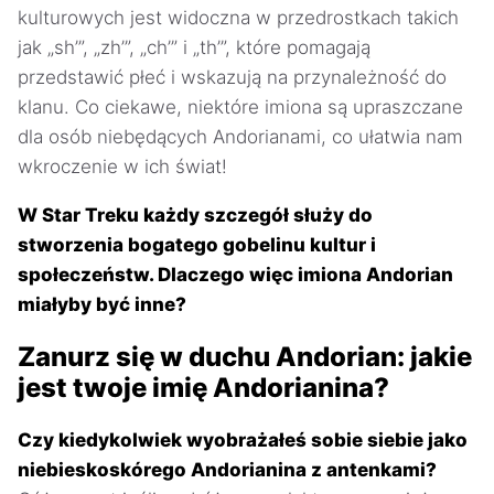
kulturowych jest widoczna w przedrostkach takich
jak „sh’”, „zh’”, „ch’” i „th’”, które pomagają
przedstawić płeć i wskazują na przynależność do
klanu. Co ciekawe, niektóre imiona są upraszczane
dla osób niebędących Andorianami, co ułatwia nam
wkroczenie w ich świat!
W Star Treku każdy szczegół służy do
stworzenia bogatego gobelinu kultur i
społeczeństw. Dlaczego więc imiona Andorian
miałyby być inne?
Zanurz się w duchu Andorian: jakie
jest twoje imię Andorianina?
Czy kiedykolwiek wyobrażałeś sobie siebie jako
niebieskoskórego Andorianina z antenkami?