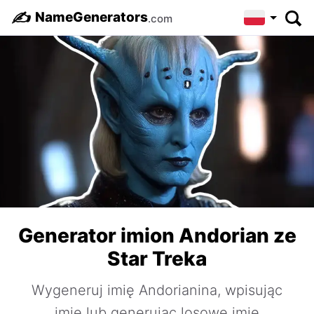
✍️
NameGenerators
.com
Generator imion Andorian ze
Star Treka
Wygeneruj imię Andorianina, wpisując
imię lub generując losowe imię