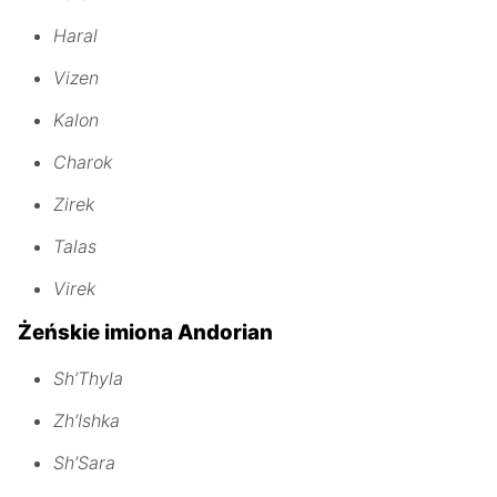
Haral
Vizen
Kalon
Charok
Zirek
Talas
Virek
Żeńskie imiona Andorian
Sh’Thyla
Zh’Ishka
Sh’Sara