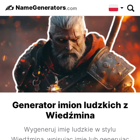
✍️
NameGenerators
.com
Generator imion ludzkich z
Wiedźmina
Wygeneruj imię ludzkie w stylu
Wiedźmina, wpisując imię lub generując