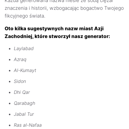
Każda generowana nazwa niesie ze sobą ciężar
znaczenia i historii, wzbogacając bogactwo Twojego
fikcyjnego świata.
Oto kilka sugestywnych nazw miast Azji
Zachodniej, które stworzył nasz generator:
Laylabad
Azraq
Al-Kumayt
Sidon
Dhi Qar
Qarabagh
Jabal Tur
Ras al-Nafaa