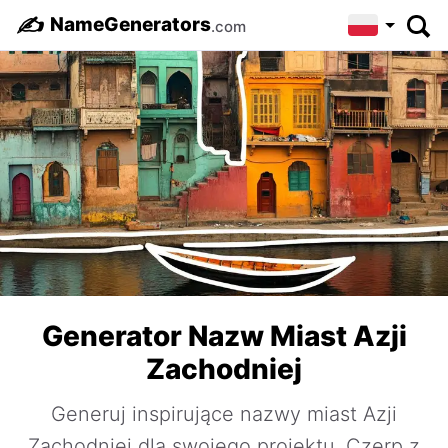
✍️
NameGenerators
.com
Generator Nazw Miast Azji
Zachodniej
Generuj inspirujące nazwy miast Azji
Zachodniej dla swojego projektu. Czerp z