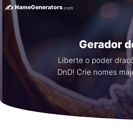
✍️
NameGenerators
.com
Gerador d
Liberte o poder dra
DnD! Crie nomes maj