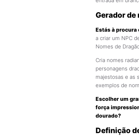
entrada em branc
Gerador de
Estás à procur
a criar um NPC d
Nomes de Dragão 
Cria nomes radia
personagens draco
majestosas e as 
exemplos de nome
Escolher um gra
força impression
dourado?
Definição d