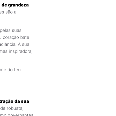
o de grandeza
es são a
pelas suas
u coração bate
diância. A sua
as inspiradora,
ome do teu
tração da sua
de robusta,
 como governantes