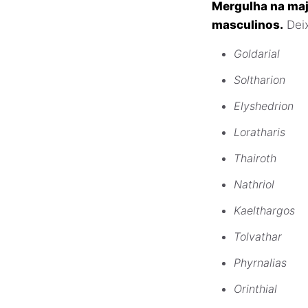
Mergulha na ma
masculinos.
Deix
Goldarial
Soltharion
Elyshedrion
Loratharis
Thairoth
Nathriol
Kaelthargos
Tolvathar
Phyrnalias
Orinthial