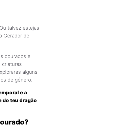
Ou talvez estejas
o Gerador de
es dourados e
 criaturas
plorares alguns
os de género.
emporal e a
e do teu dragão
dourado?