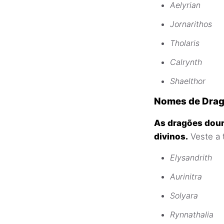
Aelyrian
Jornarithos
Tholaris
Calrynth
Shaelthor
Nomes de Drag
As dragões dour
divinos.
Veste a 
Elysandrith
Aurinitra
Solyara
Rynnathalia