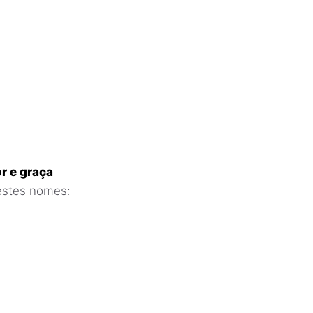
r e graça
estes nomes: