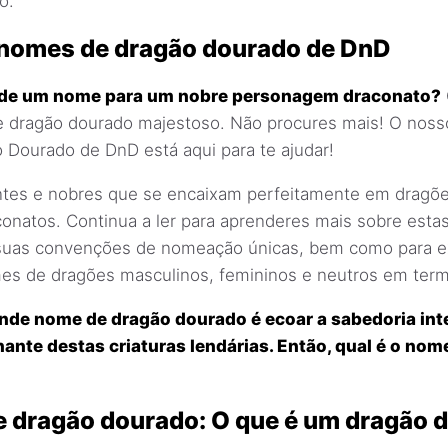
o.
 nomes de dragão dourado de DnD
a de um nome para um nobre personagem draconato?
e dragão dourado majestoso. Não procures mais! O noss
Dourado de DnD está aqui para te ajudar!
ntes e nobres que se encaixam perfeitamente em dragõ
natos. Continua a ler para aprenderes mais sobre estas
suas convenções de nomeação únicas, bem como para ex
s de dragões masculinos, femininos e neutros em term
nde nome de dragão dourado é ecoar a sabedoria int
ante destas criaturas lendárias. Então, qual é o nom
e dragão dourado: O que é um dragão 