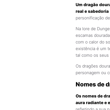
Um dragão doura
real e sabedoria 
personificação de
Na lore de Dunge
escamas douradas
com o calor do so
existência é um 
tal como os seus
Os dragões doura
personagem ou cr
Nomes de d
Os nomes de dra
aura radiante e 
refletindo a sua 