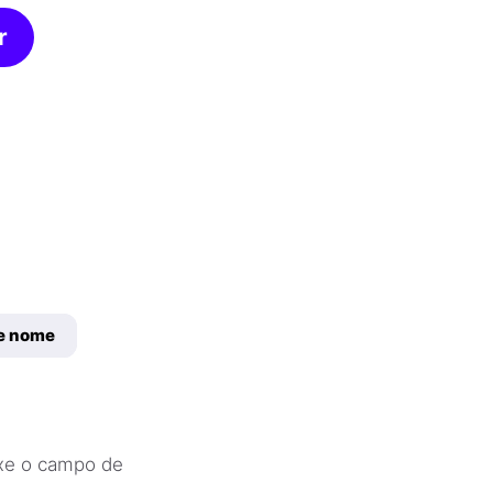
r
de nome
ixe o campo de