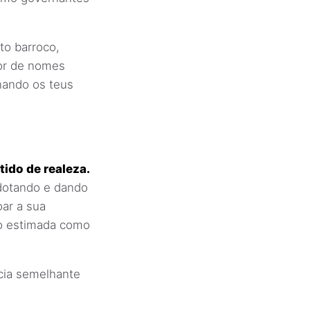
to barroco,
dor de nomes
nando os teus
ido de realeza.
dotando e dando
ar a sua
ção estimada como
cia semelhante