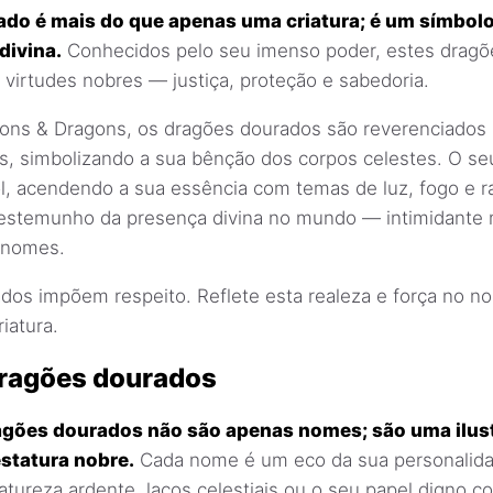
do é mais do que apenas uma criatura; é um símbol
divina.
Conhecidos pelo seu imenso poder, estes dragõ
 virtudes nobres — justiça, proteção e sabedoria.
ons & Dragons, os dragões dourados são reverenciados 
, simbolizando a sua bênção dos corpos celestes. O se
l, acendendo a sua essência com temas de luz, fogo e ra
testemunho da presença divina no mundo — intimidante m
 nomes.
dos impõem respeito. Reflete esta realeza e força no n
iatura.
ragões dourados
gões dourados não são apenas nomes; são uma ilus
estatura nobre.
Cada nome é um eco da sua personalida
natureza ardente, laços celestiais ou o seu papel digno