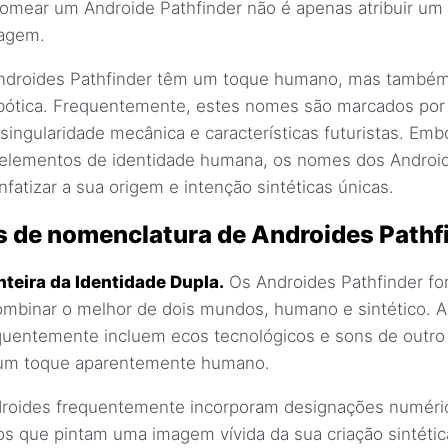
mear um Androide Pathfinder não é apenas atribuir um 
nagem.
ndroides Pathfinder têm um toque humano, mas também 
obótica. Frequentemente, estes nomes são marcados po
singularidade mecânica e características futuristas. Em
elementos de identidade humana, os nomes dos Androi
nfatizar a sua origem e intenção sintéticas únicas.
 de nomenclatura de Androides Pathf
teira da Identidade Dupla.
Os Androides Pathfinder fo
combinar o melhor de dois mundos, humano e sintético. 
quentemente incluem ecos tecnológicos e sons de outr
um toque aparentemente humano.
oides frequentemente incorporam designações numéric
os que pintam uma imagem vívida da sua criação sintéti