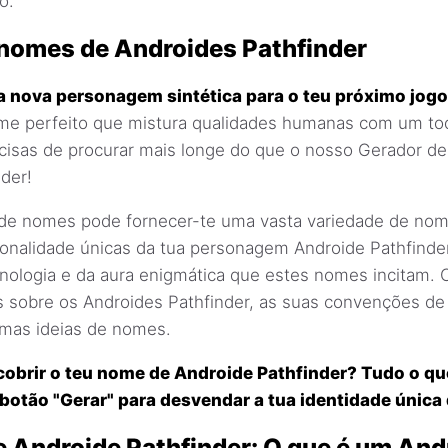
o.
nomes de Androides Pathfinder
a nova personagem sintética para o teu próximo jogo
me perfeito que mistura qualidades humanas com um to
recisas de procurar mais longe do que o nosso Gerador 
der!
de nomes pode fornecer-te uma vasta variedade de no
sonalidade únicas da tua personagem Androide Pathfinder
ologia e da aura enigmática que estes nomes incitam. C
s sobre os Androides Pathfinder, as suas convenções de
umas ideias de nomes.
cobrir o teu nome de Androide Pathfinder? Tudo o qu
o botão "Gerar" para desvendar a tua identidade única
e Androide Pathfinder: O que é um And