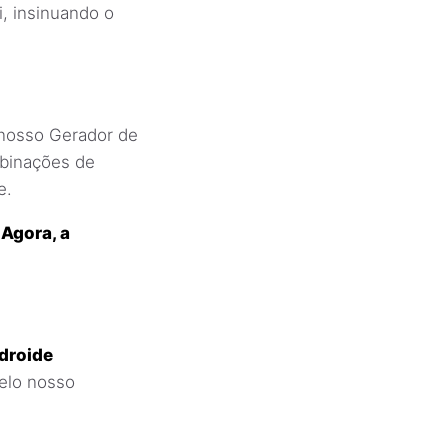
, insinuando o
nosso Gerador de
mbinações de
e.
 Agora, a
ndroide
elo nosso