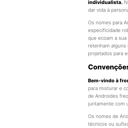
individualista.
No
dar vida à perso
Os nomes para A
especificidade r
que ecoam a sua 
retenham alguns 
projetados para e
Convenções
Bem-vindo à fron
para misturar e 
de Androides fre
juntamente com 
Os nomes de Andr
técnicos ou sufix