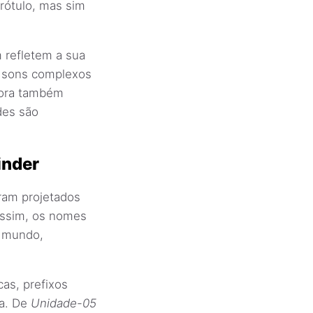
rótulo, mas sim
refletem a sua
r sons complexos
bora também
des são
inder
ram projetados
Assim, os nomes
o mundo,
as, prefixos
ca. De
Unidade-05