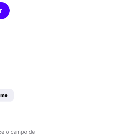
r
ome
ixe o campo de