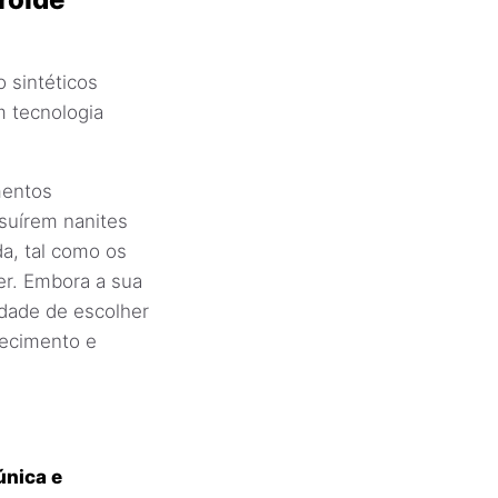
 sintéticos
m tecnologia
mentos
suírem nanites
da, tal como os
er. Embora a sua
idade de escolher
hecimento e
única e