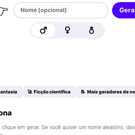

Gera
Fantasia
🚀 Ficção científica
📝 Mais geradores de n
ona
 clique em gerar. Se você quiser um nome aleatório, de