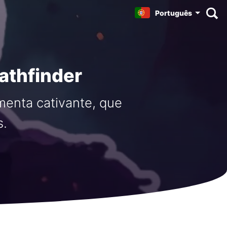
Português
athfinder
enta cativante, que
s.