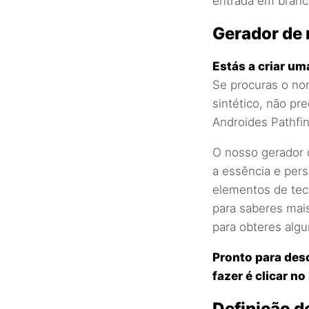
entrada em branc
Gerador de 
Estás a criar um
Se procuras o no
sintético, não p
Androides Pathfin
O nosso gerador 
a essência e per
elementos de tecn
para saberes mai
para obteres alg
Pronto para des
fazer é clicar n
Definição d