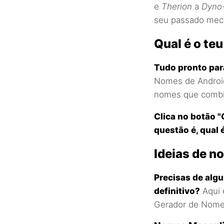
e
Therion
a
Dyno
seu passado mecân
Qual é o te
Tudo pronto par
Nomes de Android
nomes que combin
Clica no botão "
questão é, qual 
Ideias de n
Precisas de algu
definitivo?
Aqui 
Gerador de Nomes