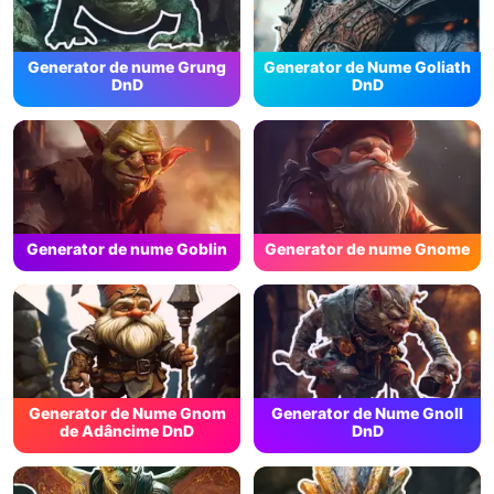
Generator de nume Grung
Generator de Nume Goliath
DnD
DnD
Generator de nume Goblin
Generator de nume Gnome
Generator de Nume Gnom
Generator de Nume Gnoll
de Adâncime DnD
DnD