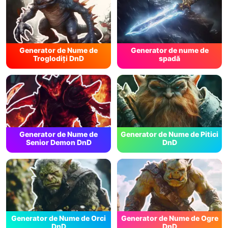
Generator de Nume de
Generator de nume de
Troglodiți DnD
spadă
Generator de Nume de
Generator de Nume de Pitici
Senior Demon DnD
DnD
Generator de Nume de Orci
Generator de Nume de Ogre
DnD
DnD