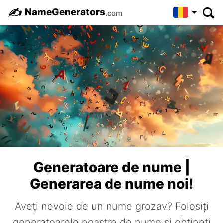
✍️
NameGenerators
.com
Generatoare de nume |
Generarea de nume noi!
Aveți nevoie de un nume grozav? Folosiți
generatoarele noastre de nume și obțineți