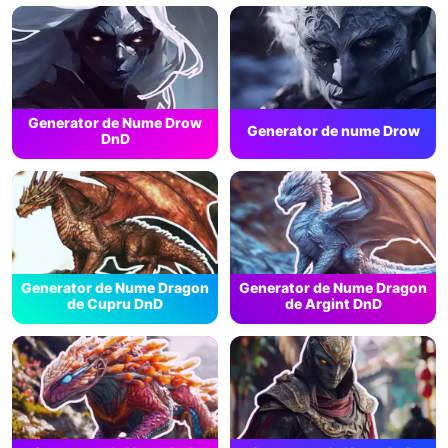
Generator de Nume Drow
Generator de nume Drow
DnD
Generator de Nume Dragon
Generator de Nume Dragon
de Cupru DnD
de Argint DnD