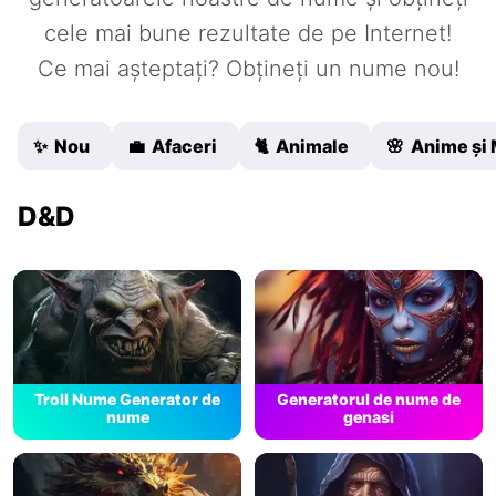
cele mai bune rezultate de pe Internet!
Ce mai așteptați? Obțineți un nume nou!
✨ Nou
💼 Afaceri
🐈 Animale
🌸 Anime și
D&D
Troll Nume Generator de
Generatorul de nume de
nume
genasi