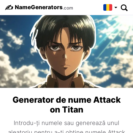
✍️
NameGenerators
.com
Generator de nume Attack
on Titan
Introdu-ți numele sau generează unul
aleatoriu pentru a-ți obține numele Attack