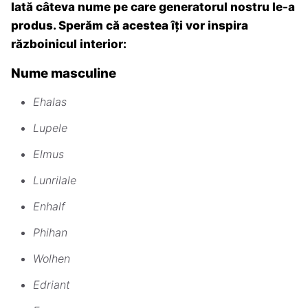
Iată câteva nume pe care generatorul nostru le-a
produs. Sperăm că acestea îți vor inspira
războinicul interior:
Nume masculine
Ehalas
Lupele
Elmus
Lunrilale
Enhalf
Phihan
Wolhen
Edriant