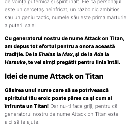
de voință puternică și spirit înalt. Fie că personajul
este un cercetaș neînfricat, un războinic ambițios
sau un geniu tactic, numele său este prima mărturie
a puterii sale!
Cu generatorul nostru de nume Attack on Titan,
am depus tot efortul pentru a onora această
tradiție. De la
Ehalas
la
Max
, și de la
Ada
la
Harsuke
, te vei simți pregătit pentru linia întâi.
Idei de nume Attack on Titan
Găsirea unui nume care să se potrivească
spiritului tău eroic poate părea ca și cum ai
înfrunta un Titan!
Dar nu-ți face griji, pentru că
generatorul nostru de nume Attack on Titan este
aici să te ajute.