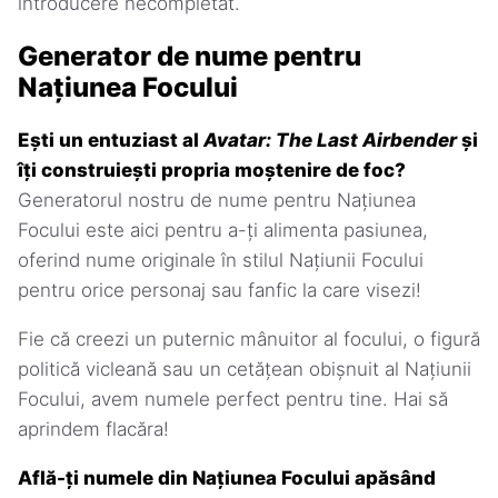
introducere necompletat.
Generator de nume pentru
Națiunea Focului
Ești un entuziast al
Avatar: The Last Airbender
și
îți construiești propria moștenire de foc?
Generatorul nostru de nume pentru Națiunea
Focului este aici pentru a-ți alimenta pasiunea,
oferind nume originale în stilul Națiunii Focului
pentru orice personaj sau fanfic la care visezi!
Fie că creezi un puternic mânuitor al focului, o figură
politică vicleană sau un cetățean obișnuit al Națiunii
Focului, avem numele perfect pentru tine. Hai să
aprindem flacăra!
Află-ți numele din Națiunea Focului apăsând