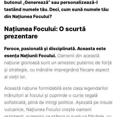
butonul „Generează” sau personalizează-l
tastând numele tău. Deci, cum sună numele tău
din Națiunea Focului?
Națiunea Focului: O scurtă
prezentare
Feroce, pasională și disciplinată. Aceasta este
esența Națiunii Focului.
Oamenii din această
națiune glorioasă sunt un amestec puternic de forță
și strategie, cu mândrie impregnând fiecare aspect
al vieții lor.
Această națiune formidabilă este casa legendarilor
mânuitori ai focului și cuprinde o curte regală
sofisticată, plină de intrigi politice. Așezată pe insule
vulcanice, Națiunea Focului crește oameni
rezistenți, puternici ca stânca și supli ca flăcările, cu