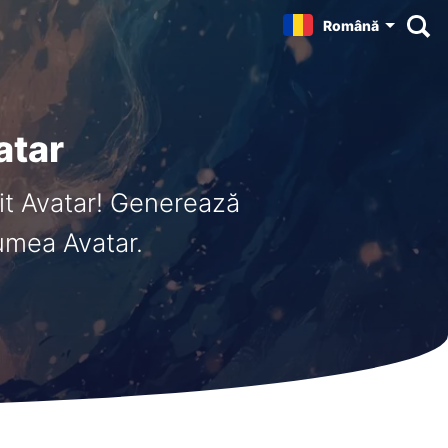
Română
atar
it Avatar! Generează
lumea Avatar.