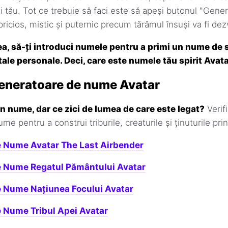
i tău. Tot ce trebuie să faci este să apeși butonul "Gener
ricios, mistic și puternic precum tărâmul însuși va fi dezv
a, să-ți introduci numele pentru a primi un nume de s
tale personale. Deci, care este numele tău spirit Avat
eneratoare de nume Avatar
un nume, dar ce zici de lumea de care este legat?
Verif
e pentru a construi triburile, creaturile și ținuturile pri
e Nume Avatar The Last Airbender
e Nume Regatul Pământului Avatar
e Nume Națiunea Focului Avatar
 Nume Tribul Apei Avatar