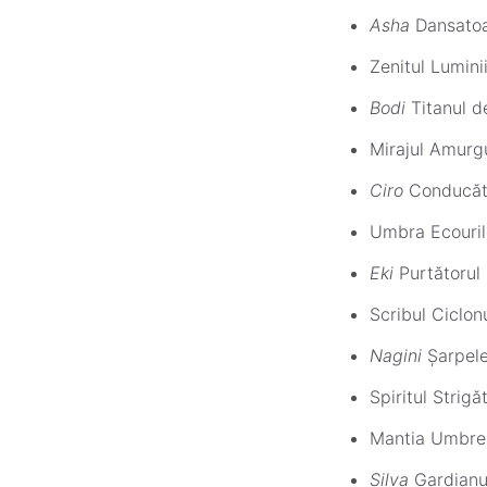
Asha
Dansatoar
Zenitul Lumini
Bodi
Titanul d
Mirajul Amurgu
Ciro
Conducăto
Umbra Ecouril
Eki
Purtătorul 
Scribul Ciclon
Nagini
Șarpele
Spiritul Strigă
Mantia Umbrel
Silva
Gardianu