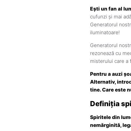
Ești un fan al lu
cufunzi și mai adâ
Generatorul nostru
iluminatoare!
Generatorul nostr
rezonează cu medi
misterului care a 
Pentru a auzi șo
Alternativ, intro
tine. Care este 
Definiția sp
Spiritele din lu
nemărginită, leg