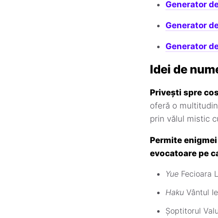
Generator d
Generator d
Generator d
Idei de nume
Privești spre co
oferă o multitudi
prin vălul mistic 
Permite enigmei 
evocatoare pe ca
Yue
Fecioara L
Haku
Vântul Ie
Șoptitorul Valu