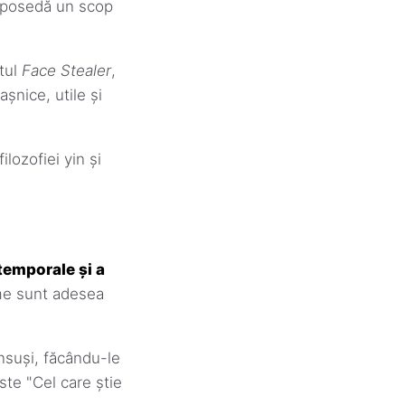
t posedă un scop
ntul
Face Stealer
,
așnice, utile și
ilozofiei yin și
atemporale și a
e sunt adesea
însuși, făcându-le
este "Cel care știe