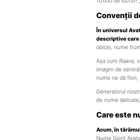
10.000 de lucruri
Convenții d
În universul Ava
descriptive care 
obicei, nume fru
Așa cum
Raava
, 
imagini de seninăt
nume ne dă fiori,
Generatorul nostr
de nume delicate, 
Care este n
Acum, în tărâmul 
Nume Spirit Avata