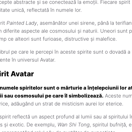
epte abstracte și se conectează la emoții. Fiecare spiri
tate unică, reflectată în numele lor.
rit
Painted Lady
, asemănător unei sirene, până la terifia
in diferite aspecte ale cosmosului și naturii. Uneori sunt p
imp ce alteori sunt furioase, distructive și malefice.
ibrul pe care le percepi în aceste spirite sunt o dovadă a f
nte în universul Avatar.
rit Avatar
numele spiritelor sunt o mărturie a înțelepciunii lor 
ii sau cosmosului pe care îl simbolizează.
Aceste num
ice, adăugând un strat de misticism aurei lor eterice.
irit reflectă un aspect profund al lumii sau al spiritului 
s și exotic. De exemplu,
Wan Shi Tong
, spiritul bufniță, 