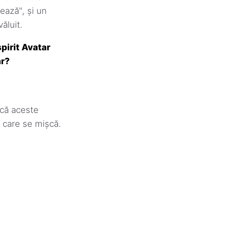
ează", și un
ăluit.
pirit Avatar
ar?
ică aceste
n care se mișcă.