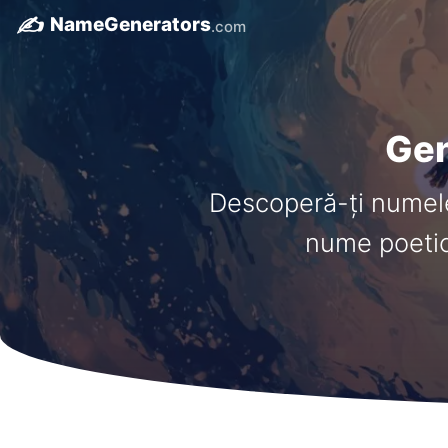
✍️
NameGenerators
.com
Gen
Descoperă-ți numele
nume poetice