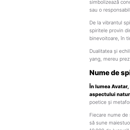
simbolizează conc
sau o responsabili
De la vibrantul spi
spiritele provin d
binevoitoare, în t
Dualitatea și echil
yang, mereu preze
Nume de spi
În lumea Avatar, 
aspectului natur
poetice și metafor
Fiecare nume de sp
să sune maiestuo