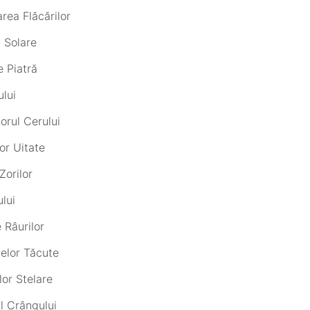
ea Flăcărilor
i Solare
e Piatră
lui
rul Cerului
or Uitate
Zorilor
ului
 Râurilor
telor Tăcute
or Stelare
l Crângului