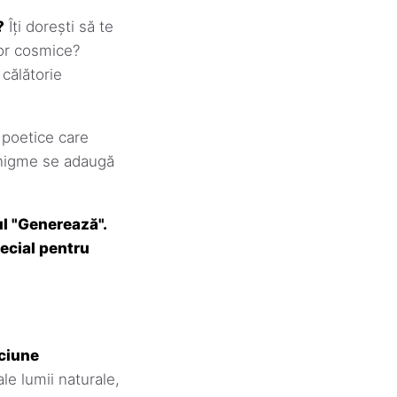
?
Îți dorești să te
lor cosmice?
 călătorie
 poetice care
 enigme se adaugă
ul "Generează".
pecial pentru
pciune
le lumii naturale,