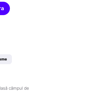
ra
nume
 lasă câmpul de