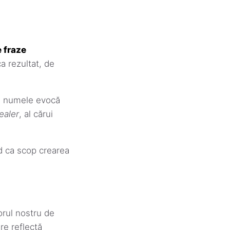
 fraze
 rezultat, de
l și numele evocă
ealer
, al cărui
d ca scop crearea
rul nostru de
re reflectă