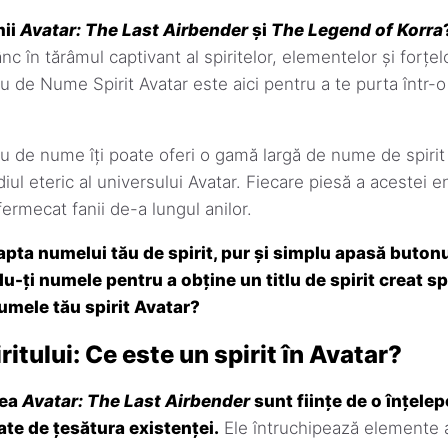
mii
Avatar: The Last Airbender
și
The Legend of Korra
nc în tărâmul captivant al spiritelor, elementelor și forțe
 de Nume Spirit Avatar este aici pentru a te purta într-o
u de nume îți poate oferi o gamă largă de nume de spirit
ul eteric al universului Avatar. Fiecare piesă a acestei
fermecat fanii de-a lungul anilor.
apta numelui tău de spirit, pur și simplu apasă buton
du-ți numele pentru a obține un titlu de spirit creat s
numele tău spirit Avatar?
iritului: Ce este un spirit în Avatar?
mea
Avatar: The Last Airbender
sunt ființe de o înțele
ate de țesătura existenței.
Ele întruchipează elemente a