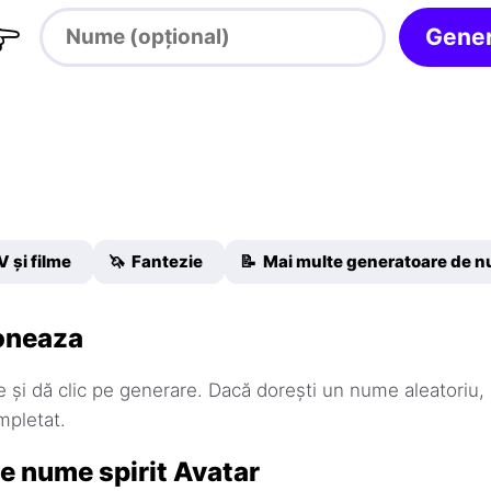

Gene
V și filme
🦄 Fantezie
📝 Mai multe generatoare de 
oneaza
și dă clic pe generare. Dacă dorești un nume aleatoriu,
mpletat.
e nume spirit Avatar