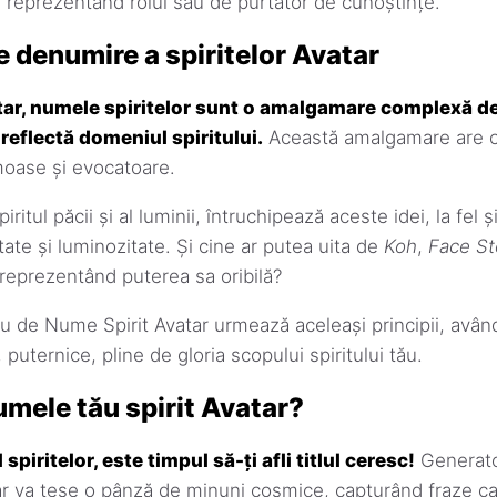
", reprezentând rolul său de purtător de cunoștințe.
e denumire a spiritelor Avatar
tar, numele spiritelor sunt o amalgamare complexă de
reflectă domeniul spiritului.
Această amalgamare are ca
moase și evocatoare.
spiritul păcii și al luminii, întruchipează aceste idei, la fe
ate și luminozitate. Și cine ar putea uita de
Koh
,
Face St
 reprezentând puterea sa oribilă?
u de Nume Spirit Avatar urmează aceleași principii, avân
puternice, pline de gloria scopului spiritului tău.
umele tău spirit Avatar?
spiritelor, este timpul să-ți afli titlul ceresc!
Generato
r va țese o pânză de minuni cosmice, capturând fraze ca