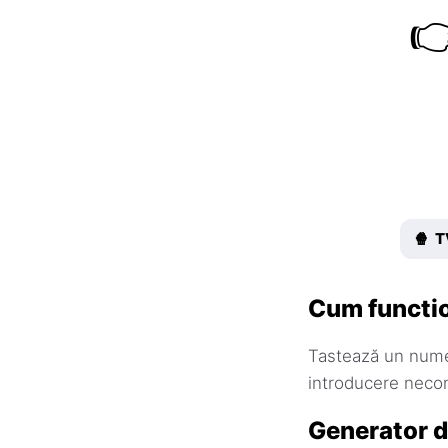

🍿 T
Cum functi
Tastează un nume 
introducere neco
Generator d