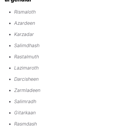
Rismaloth
Azardeen
Karzadar
Salimdhash
Rastalmuth
Lazimaroth
Darcisheen
Zarmladeen
Salimradh
Gitarkaan
Rasmdash