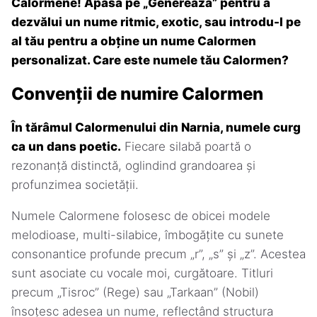
Calormene! Apasă pe „Generează” pentru a
dezvălui un nume ritmic, exotic, sau introdu-l pe
al tău pentru a obține un nume Calormen
personalizat. Care este numele tău Calormen?
Convenții de numire Calormen
În tărâmul Calormenului din Narnia, numele curg
ca un dans poetic.
Fiecare silabă poartă o
rezonanță distinctă, oglindind grandoarea și
profunzimea societății.
Numele Calormene folosesc de obicei modele
melodioase, multi-silabice, îmbogățite cu sunete
consonantice profunde precum „r”, „s” și „z”. Acestea
sunt asociate cu vocale moi, curgătoare. Titluri
precum „Tisroc” (Rege) sau „Tarkaan” (Nobil)
însoțesc adesea un nume, reflectând structura