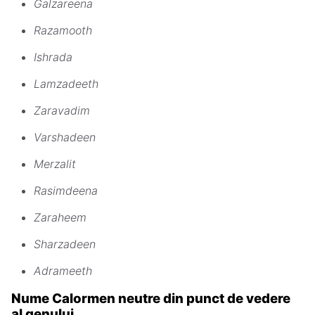
Galzareena
Razamooth
Ishrada
Lamzadeeth
Zaravadim
Varshadeen
Merzalit
Rasimdeena
Zaraheem
Sharzadeen
Adrameeth
Nume Calormen neutre din punct de vedere
al genului