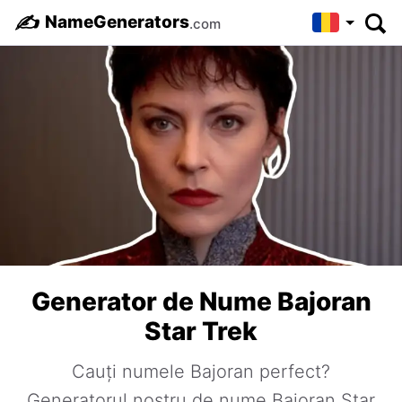
✍️
NameGenerators
.com
Generator de Nume Bajoran
Star Trek
Cauți numele Bajoran perfect?
Generatorul nostru de nume Bajoran Star