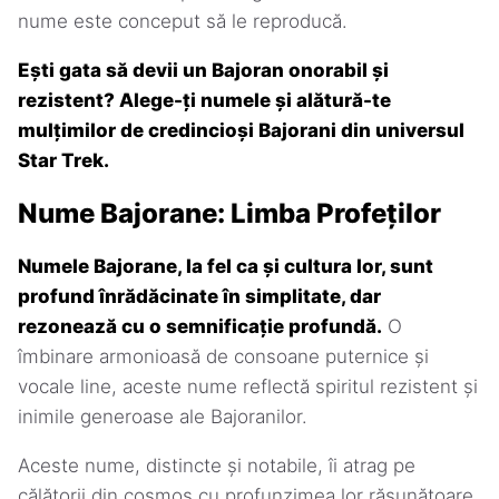
nume este conceput să le reproducă.
Ești gata să devii un Bajoran onorabil și
rezistent? Alege-ți numele și alătură-te
mulțimilor de credincioși Bajorani din universul
Star Trek.
Nume Bajorane: Limba Profeților
Numele Bajorane, la fel ca și cultura lor, sunt
profund înrădăcinate în simplitate, dar
rezonează cu o semnificație profundă.
O
îmbinare armonioasă de consoane puternice și
vocale line, aceste nume reflectă spiritul rezistent și
inimile generoase ale Bajoranilor.
Aceste nume, distincte și notabile, îi atrag pe
călătorii din cosmos cu profunzimea lor răsunătoare