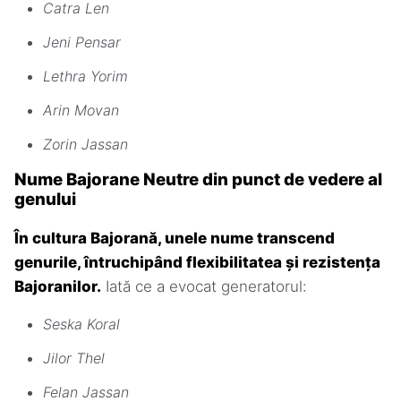
Catra Len
Jeni Pensar
Lethra Yorim
Arin Movan
Zorin Jassan
Nume Bajorane Neutre din punct de vedere al
genului
În cultura Bajorană, unele nume transcend
genurile, întruchipând flexibilitatea și rezistența
Bajoranilor.
Iată ce a evocat generatorul:
Seska Koral
Jilor Thel
Felan Jassan