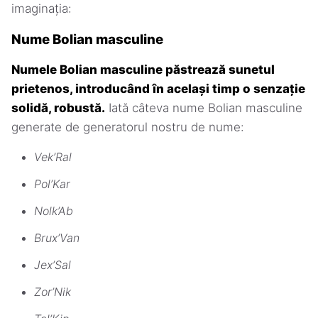
imaginația:
Nume Bolian masculine
Numele Bolian masculine păstrează sunetul
prietenos, introducând în același timp o senzație
solidă, robustă.
Iată câteva nume Bolian masculine
generate de generatorul nostru de nume:
Vek’Ral
Pol’Kar
Nolk’Ab
Brux’Van
Jex’Sal
Zor’Nik