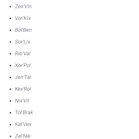
Zex’Vin
Vor’Kix
Bol’Ben
Sor’Lix
Rib’Val
Xor’Pol
Jen’Tal
Kex’Rol
Nix’Vil
Tol’Brak
Kal’Vex
Zel’Nik