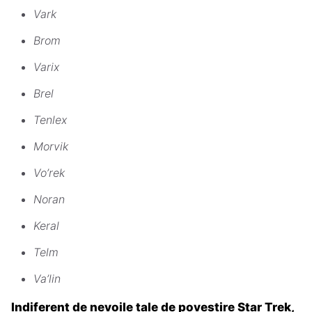
Vark
Brom
Varix
Brel
Tenlex
Morvik
Vo’rek
Noran
Keral
Telm
Va’lin
Indiferent de nevoile tale de povestire Star Trek,