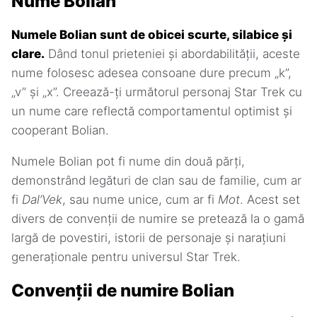
Nume Bolian
Numele Bolian sunt de obicei scurte, silabice și
clare.
Dând tonul prieteniei și abordabilității, aceste
nume folosesc adesea consoane dure precum „k”,
„v” și „x”. Creează-ți următorul personaj Star Trek cu
un nume care reflectă comportamentul optimist și
cooperant Bolian.
Numele Bolian pot fi nume din două părți,
demonstrând legături de clan sau de familie, cum ar
fi
Dal’Vek
, sau nume unice, cum ar fi
Mot
. Acest set
divers de convenții de numire se pretează la o gamă
largă de povestiri, istorii de personaje și narațiuni
generaționale pentru universul Star Trek.
Convenții de numire Bolian