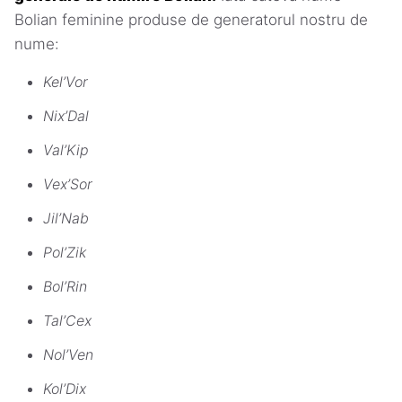
Bolian feminine produse de generatorul nostru de
nume:
Kel’Vor
Nix’Dal
Val’Kip
Vex’Sor
Jil’Nab
Pol’Zik
Bol’Rin
Tal’Cex
Nol’Ven
Kol’Dix