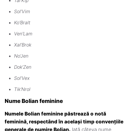
Tal’Kip
Sol’Vim
Ko’Bralt
Ven’Lam
Xal’Brok
No’Jen
Dok’Zen
Sol’Vex
Tik’Nrol
Nume Bolian feminine
Numele Bolian feminine păstrează o notă
feminină, respectând în același timp convențiile
generale de numire Bolian.
Iată câteva nume