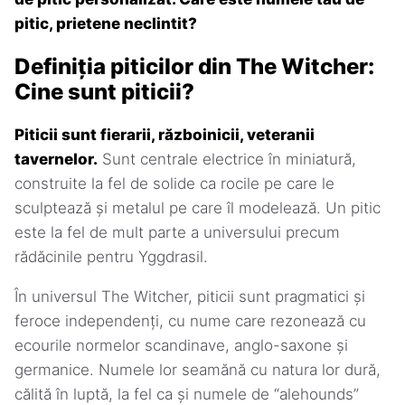
pitic, prietene neclintit?
Definiția piticilor din The Witcher:
Cine sunt piticii?
Piticii sunt fierarii, războinicii, veteranii
tavernelor.
Sunt centrale electrice în miniatură,
construite la fel de solide ca rocile pe care le
sculptează și metalul pe care îl modelează. Un pitic
este la fel de mult parte a universului precum
rădăcinile pentru Yggdrasil.
În universul The Witcher, piticii sunt pragmatici și
feroce independenți, cu nume care rezonează cu
ecourile normelor scandinave, anglo-saxone și
germanice. Numele lor seamănă cu natura lor dură,
călită în luptă, la fel ca și numele de “alehounds”