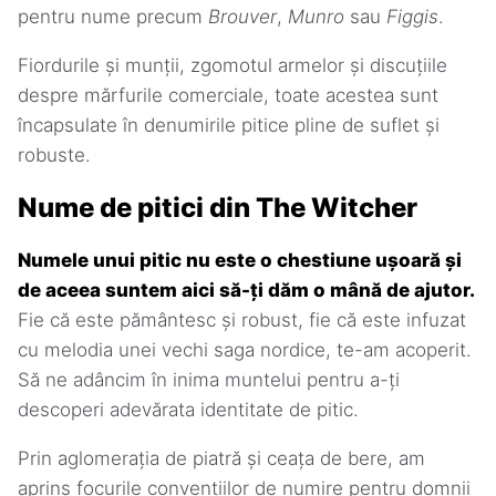
pentru nume precum
Brouver
,
Munro
sau
Figgis
.
Fiordurile și munții, zgomotul armelor și discuțiile
despre mărfurile comerciale, toate acestea sunt
încapsulate în denumirile pitice pline de suflet și
robuste.
Nume de pitici din The Witcher
Numele unui pitic nu este o chestiune ușoară și
de aceea suntem aici să-ți dăm o mână de ajutor.
Fie că este pământesc și robust, fie că este infuzat
cu melodia unei vechi saga nordice, te-am acoperit.
Să ne adâncim în inima muntelui pentru a-ți
descoperi adevărata identitate de pitic.
Prin aglomerația de piatră și ceața de bere, am
aprins focurile convențiilor de numire pentru domnii