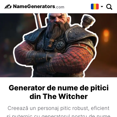
✍️
NameGenerators
.com
Generator de nume de pitici
din The Witcher
Creează un personaj pitic robust, eficient
și puternic cu generatorul nostru de nume