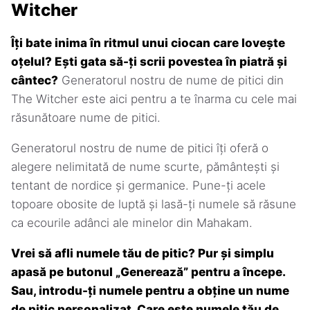
Witcher
Îți bate inima în ritmul unui ciocan care lovește
oțelul? Ești gata să-ți scrii povestea în piatră și
cântec?
Generatorul nostru de nume de pitici din
The Witcher este aici pentru a te înarma cu cele mai
răsunătoare nume de pitici.
Generatorul nostru de nume de pitici îți oferă o
alegere nelimitată de nume scurte, pământești și
tentant de nordice și germanice. Pune-ți acele
topoare obosite de luptă și lasă-ți numele să răsune
ca ecourile adânci ale minelor din Mahakam.
Vrei să afli numele tău de pitic? Pur și simplu
apasă pe butonul „Generează” pentru a începe.
Sau, introdu-ți numele pentru a obține un nume
de pitic personalizat. Care este numele tău de