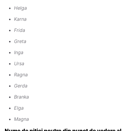
Helga
Karna
Frida
Greta
Inga
Ursa
Ragna
Gerda
Branka
Elga
Magna
Nume de pitici neutre din punct de vedere al