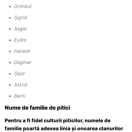
Grimbol
Sigrid
Asger
Eydis
Haraldr
Dagmar
Skjor
Astrid
Barni
Nume de familie de pitici
Pentru a fi fidel culturii piticilor, numele de
familie poartă adesea linia și onoarea clanurilor