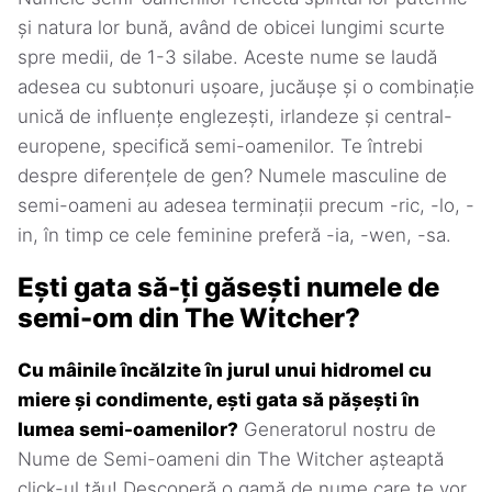
și natura lor bună, având de obicei lungimi scurte
spre medii, de 1-3 silabe. Aceste nume se laudă
adesea cu subtonuri ușoare, jucăușe și o combinație
unică de influențe englezești, irlandeze și central-
europene, specifică semi-oamenilor. Te întrebi
despre diferențele de gen? Numele masculine de
semi-oameni au adesea terminații precum -ric, -lo, -
in, în timp ce cele feminine preferă -ia, -wen, -sa.
Ești gata să-ți găsești numele de
semi-om din The Witcher?
Cu mâinile încălzite în jurul unui hidromel cu
miere și condimente, ești gata să pășești în
lumea semi-oamenilor?
Generatorul nostru de
Nume de Semi-oameni din The Witcher așteaptă
click-ul tău! Descoperă o gamă de nume care te vor