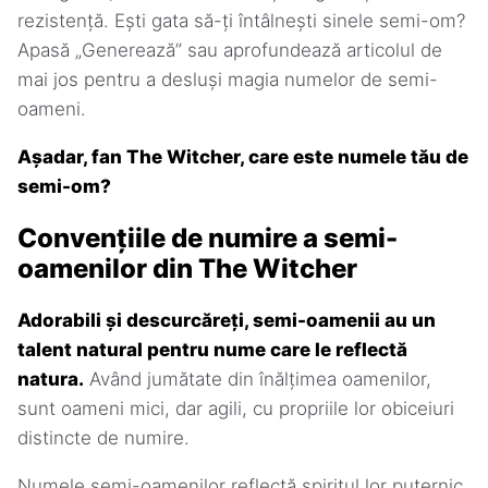
rezistență. Ești gata să-ți întâlnești sinele semi-om?
Apasă „Generează” sau aprofundează articolul de
mai jos pentru a desluși magia numelor de semi-
oameni.
Așadar, fan The Witcher, care este numele tău de
semi-om?
Convențiile de numire a semi-
oamenilor din The Witcher
Adorabili și descurcăreți, semi-oamenii au un
talent natural pentru nume care le reflectă
natura.
Având jumătate din înălțimea oamenilor,
sunt oameni mici, dar agili, cu propriile lor obiceiuri
distincte de numire.
Numele semi-oamenilor reflectă spiritul lor puternic