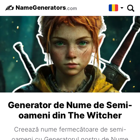
✍️
NameGenerators
.com
Generator de Nume de Semi-
oameni din The Witcher
Creează nume fermecătoare de semi-
oameni cu Generatorul nostru de Nume