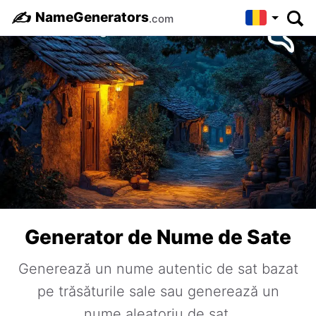
✍️
NameGenerators
.com
Generator de Nume de Sate
Generează un nume autentic de sat bazat
pe trăsăturile sale sau generează un
nume aleatoriu de sat.