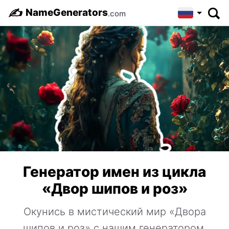
✍️
NameGenerators
.com
Генератор имен из цикла
«Двор шипов и роз»
Окунись в мистический мир «Двора
шипов и роз» с нашим генератором,