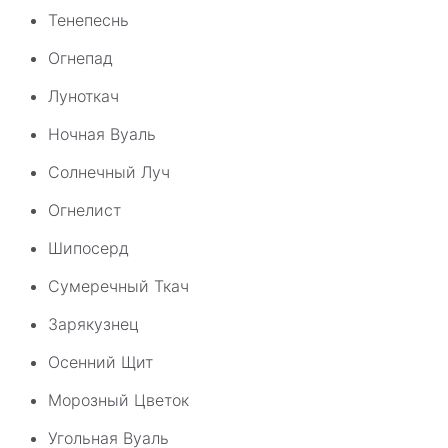
Тенепеснь
Огнепад
Луноткач
Ночная Вуаль
Солнечный Луч
Огнелист
Шипосерд
Сумеречный Ткач
Зарякузнец
Осенний Щит
Морозный Цветок
Угольная Вуаль