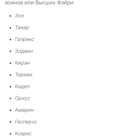
воинов или Высших Фэйри:
Эол
Танар
Галрекс
Элдвин
Киран
Териен
Кадел
Ориус
Амарин
Гесперос
Ксеркс