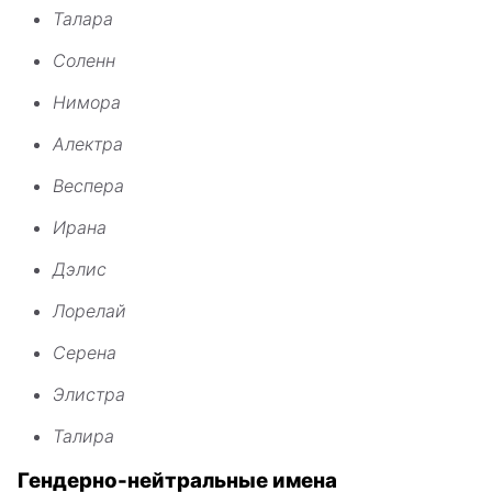
Талара
Соленн
Нимора
Алектра
Веспера
Ирана
Дэлис
Лорелай
Серена
Элистра
Талира
Гендерно-нейтральные имена