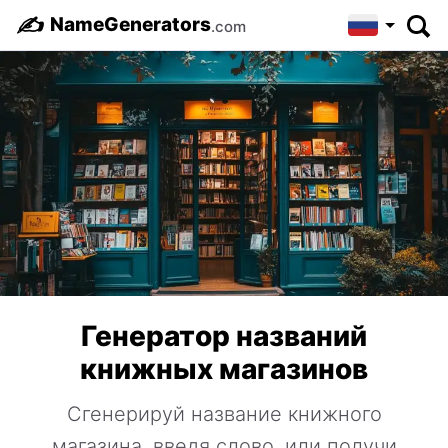
✍️
NameGenerators
.com
Генератор названий
книжных магазинов
Сгенерируй название книжного
магазина, введя слово, или получи