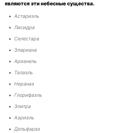
являются эти небесные существа.
Астариэль
Лисидра
Селестара
Элариана
Арианель
Талаэль
Неранаэ
Глорифаэль
Элитра
Аэриэль
Дельфараэ