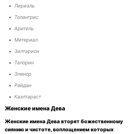
Лириэль
Толантрис
Аритель
Митериал
Зилтарион
Талорин
Эленор
Райдан
Каэлтараст
Женские имена Дева
Женские имена Дева вторят божественному
сиянию и чистоте, воплощением которых