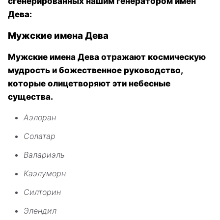
сгенерированных нашим генератором имен
Дева:
Мужские имена Дева
Мужские имена Дева отражают космическую
мудрость и божественное руководство,
которые олицетворяют эти небесные
существа.
Аэлоран
Солатар
Валариэль
Каэлуморн
Силторин
Элендил