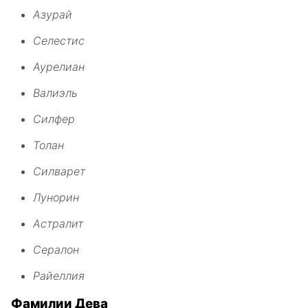
Азурай
Селестис
Аурелиан
Валиэль
Силфер
Толан
Силварет
Лунорин
Астралит
Сералон
Райеллия
Фамилии Дева