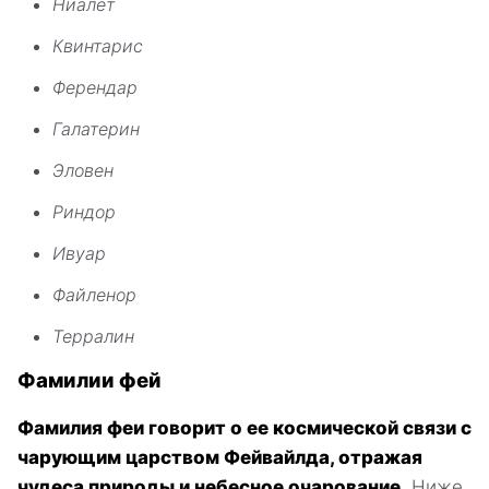
Ниалет
Квинтарис
Ферендар
Галатерин
Эловен
Риндор
Ивуар
Файленор
Терралин
Фамилии фей
Фамилия феи говорит о ее космической связи с
чарующим царством Фейвайлда, отражая
чудеса природы и небесное очарование.
Ниже