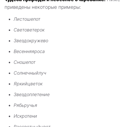
приведены некоторые примеры:
Листошепот
Световетерок
Звездокружево
Весенняяроса
Сношепот
Солнечныйлуч
Яркийцветок
Звездоплетение
Рябьручья
Искротени
Рассветныйцвет