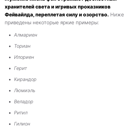
хранителей света и игривых проказников
Фейвайлда, переплетая силу и озорство.
Ниже
приведены некоторые яркие примеры:
Алмариен
Ториан
Илориен
Герит
Кирандор
Люмиэль
Веладор
Ритил
Гилион