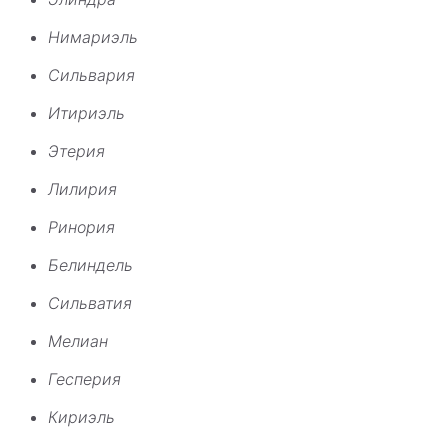
Нимариэль
Сильвария
Итириэль
Этерия
Лилирия
Ринория
Белиндель
Сильватия
Мелиан
Гесперия
Кириэль