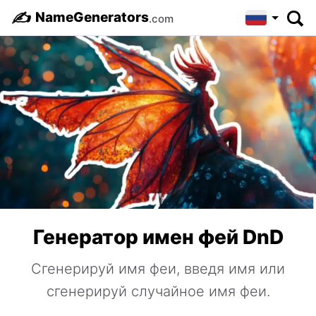
✍️
NameGenerators
.com
Генератор имен фей DnD
Сгенерируй имя феи, введя имя или
сгенерируй случайное имя феи.