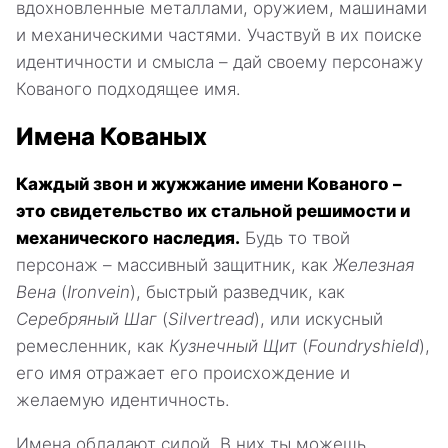
вдохновленные металлами, оружием, машинами
и механическими частями. Участвуй в их поиске
идентичности и смысла – дай своему персонажу
Кованого подходящее имя.
Имена Кованых
Каждый звон и жужжание имени Кованого –
это свидетельство их стальной решимости и
механического наследия.
Будь то твой
персонаж – массивный защитник, как
Железная
Вена
(
Ironvein
), быстрый разведчик, как
Серебряный Шаг
(
Silvertread
), или искусный
ремесленник, как
Кузнечный Щит
(
Foundryshield
),
его имя отражает его происхождение и
желаемую идентичность.
Имена обладают силой. В них ты можешь