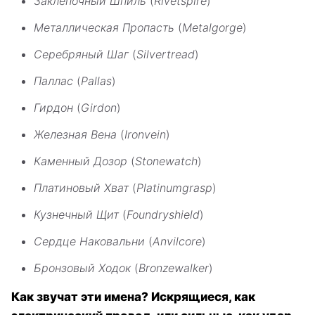
Заклепочный Шпиль
(
Rivetspire
)
Металлическая Пропасть
(
Metalgorge
)
Серебряный Шаг
(
Silvertread
)
Паллас
(
Pallas
)
Гирдон
(
Girdon
)
Железная Вена
(
Ironvein
)
Каменный Дозор
(
Stonewatch
)
Платиновый Хват
(
Platinumgrasp
)
Кузнечный Щит
(
Foundryshield
)
Сердце Наковальни
(
Anvilcore
)
Бронзовый Ходок
(
Bronzewalker
)
Как звучат эти имена? Искрящиеся, как