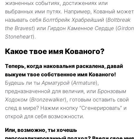
жизненных событиях, достижениях или
выбранных ими путях. Например, Кованый может
называть себя
Болтбрейк Храбрейший
(
Boltbreak
the Bravest
) или
Гирдон Каменное Сердце
(
Girdon
Stoneheart
).
Какое твое имя Кованого?
Теперь, когда наковальня раскалена, давай
выкуем твое собственное имя Кованого!
Будешь ли ты
Арматурой
(
Armature
),
предназначенной для величия, или
Бронзовым
Ходоком
(
Bronzewalker
), готовым оставить свой
след в мире? Нажми кнопку “Сгенерировать” и
открой для себя возможности.
Или, возможно, ты хочешь
персонализированный подход? Введи свое имя