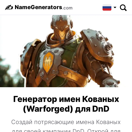
✍️
NameGenerators
.com
Генератор имен Кованых
(Warforged) для DnD
Создай потрясающие имена Кованых
для своей кампании DnD. Открой для