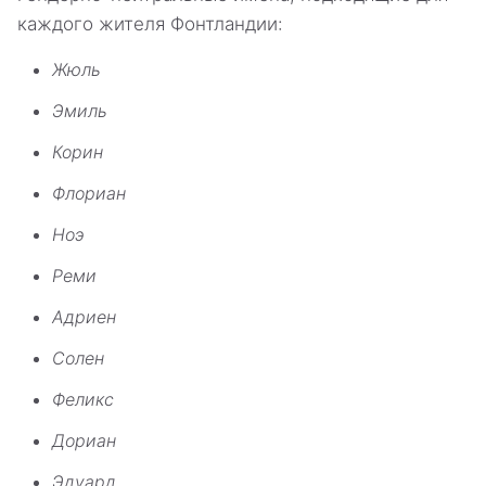
каждого жителя Фонтландии:
Жюль
Эмиль
Корин
Флориан
Ноэ
Реми
Адриен
Солен
Феликс
Дориан
Эдуард