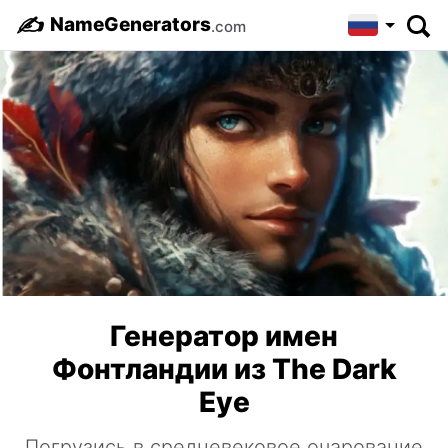
✍️
NameGenerators
.com
Генератор имен
Фонтландии из The Dark
Eye
Погрузись в средневековое очарование