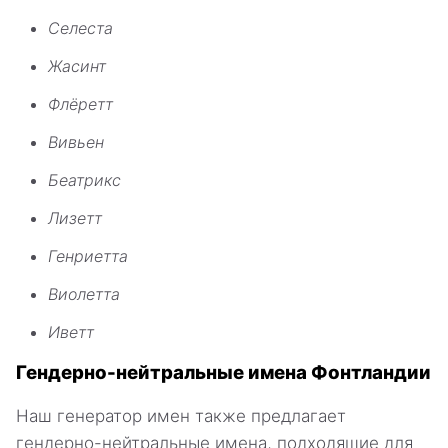
Селеста
Жасинт
Флёретт
Вивьен
Беатрикс
Лизетт
Генриетта
Виолетта
Иветт
Гендерно-нейтральные имена Фонтландии
Наш генератор имен также предлагает
гендерно-нейтральные имена, подходящие для