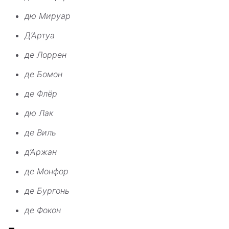
дю Мируар
Д’Артуа
де Лоррен
де Бомон
де Флёр
дю Лак
де Виль
д’Аржан
де Монфор
де Бургонь
де Фокон