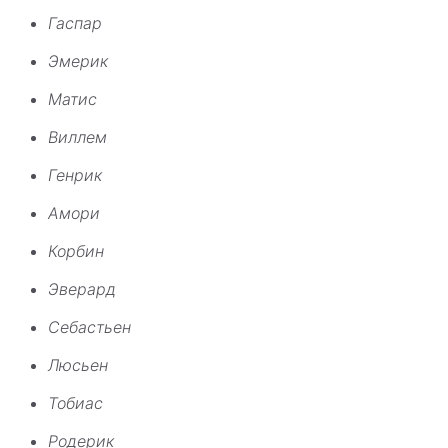
Гаспар
Эмерик
Матис
Виллем
Генрик
Амори
Корбин
Эверард
Себастьен
Люсьен
Тобиас
Родерик