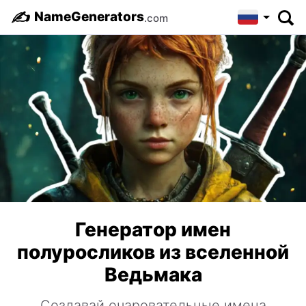
✍️
NameGenerators
.com
Генератор имен
полуросликов из вселенной
Ведьмака
Создавай очаровательные имена