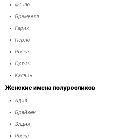
Фенло
Брэмвелл
Гарик
Перло
Роска
Одран
Калвин
Женские имена полуросликов
Адия
Брайвен
Элдия
Роска