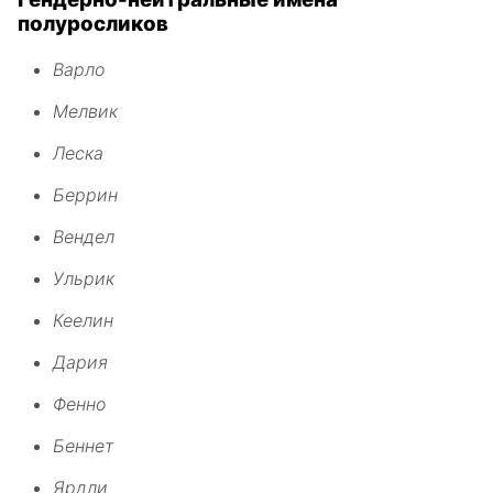
полуросликов
Варло
Мелвик
Леска
Беррин
Вендел
Ульрик
Кеелин
Дария
Фенно
Беннет
Ярдли