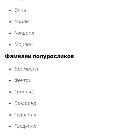
Элин
Райли
Кендрик
Морвен
Фамилии полуросликов
Брэмвелл
Фентри
Гринлиф
Брюринд
Гудбарли
Голдхилл