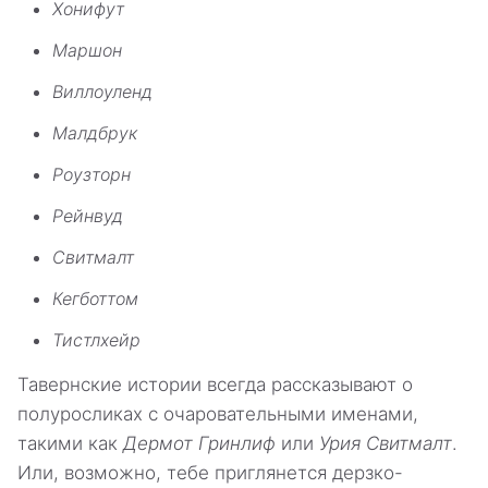
Хонифут
Маршон
Виллоуленд
Малдбрук
Роузторн
Рейнвуд
Свитмалт
Кегботтом
Тистлхейр
Тавернские истории всегда рассказывают о
полуросликах с очаровательными именами,
такими как
Дермот Гринлиф
или
Урия Свитмалт
.
Или, возможно, тебе приглянется дерзко-