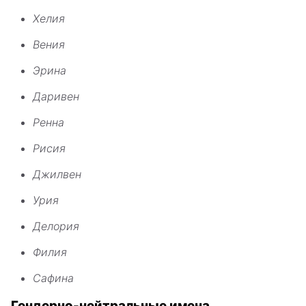
Хелия
Вения
Эрина
Даривен
Ренна
Рисия
Джилвен
Урия
Делория
Филия
Сафина
Гендерно-нейтральные имена