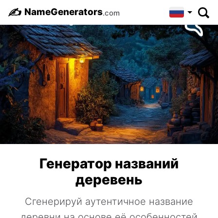
✍️
NameGenerators
.com
Генератор названий
деревень
Сгенерируй аутентичное название
деревни на основе её особенностей