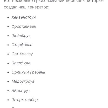
Вот несколько ярких названий деревень, которые
создал наш генератор:
Хейвенстоун
Фростхейвен
Шейлбрук
Старфоллс
Сот Холлоу
Эпплфилд
Орлиный Гребень
Медоугроув
Айронфут
Штормхарбор