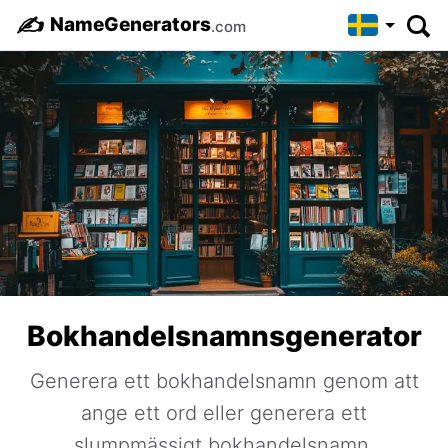
✍️
NameGenerators
.com
Bokhandelsnamnsgenerator
Generera ett bokhandelsnamn genom att
ange ett ord eller generera ett
slumpmässigt bokhandelsnamn.