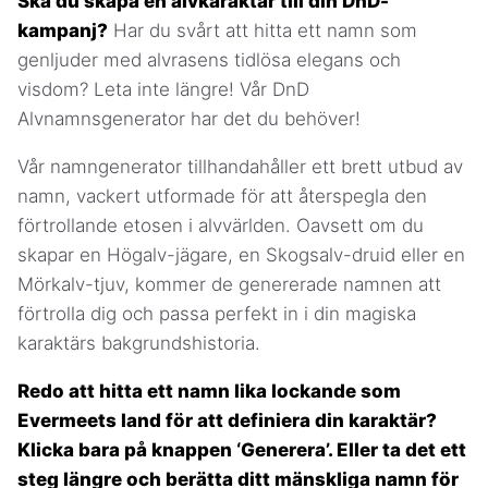
Ska du skapa en alvkaraktär till din DnD-
kampanj?
Har du svårt att hitta ett namn som
genljuder med alvrasens tidlösa elegans och
visdom? Leta inte längre! Vår DnD
Alvnamnsgenerator har det du behöver!
Vår namngenerator tillhandahåller ett brett utbud av
namn, vackert utformade för att återspegla den
förtrollande etosen i alvvärlden. Oavsett om du
skapar en Högalv-jägare, en Skogsalv-druid eller en
Mörkalv-tjuv, kommer de genererade namnen att
förtrolla dig och passa perfekt in i din magiska
karaktärs bakgrundshistoria.
Redo att hitta ett namn lika lockande som
Evermeets land för att definiera din karaktär?
Klicka bara på knappen ‘Generera’. Eller ta det ett
steg längre och berätta ditt mänskliga namn för