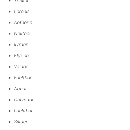
Thelion
Loronis
Aethorin
Nelithel
Ilyraen
Elyrion
Valaris
Faelthon
Arinai
Calyndor
Laelithar
Silirien