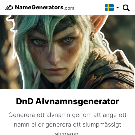
✍️
NameGenerators
.com
DnD Alvnamnsgenerator
Generera ett alvnamn genom att ange ett
namn eller generera ett slumpmässigt
alvnamn.