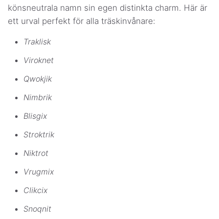
könsneutrala namn sin egen distinkta charm. Här är
ett urval perfekt för alla träskinvånare:
Traklisk
Viroknet
Qwokjik
Nimbrik
Blisgix
Stroktrik
Niktrot
Vrugmix
Clikcix
Snoqnit