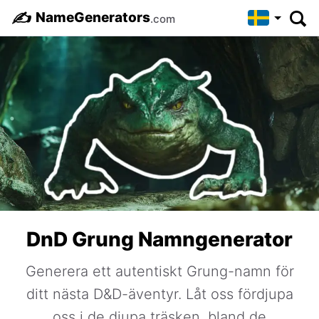
✍️
NameGenerators
.com
DnD Grung Namngenerator
Generera ett autentiskt Grung-namn för
ditt nästa D&D-äventyr. Låt oss fördjupa
oss i de djupa träsken, bland de