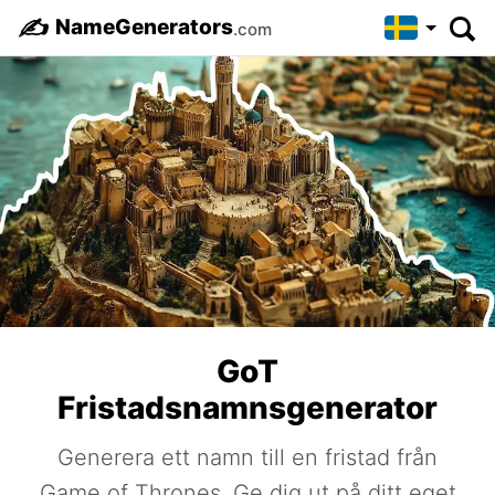
✍️
NameGenerators
.com
GoT
Fristadsnamnsgenerator
Generera ett namn till en fristad från
Game of Thrones. Ge dig ut på ditt eget