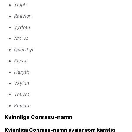
Yloph
Rhevion
Vydran
Atarva
Quarthyl
Elevar
Haryth
Vaylun
Thuvra
Rhylath
Kvinnliga Conrasu-namn
Kvinnliga Conrasu-namn svajar som känslig