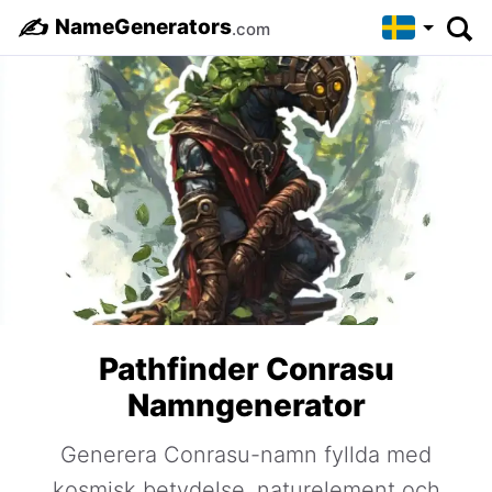
✍️
NameGenerators
.com
Pathfinder Conrasu
Namngenerator
Generera Conrasu-namn fyllda med
kosmisk betydelse, naturelement och