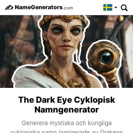
✍️
NameGenerators
.com
The Dark Eye Cyklopisk
Namngenerator
Generera mystiska och kungliga
cyklopiska namn inspirerade av Drakens