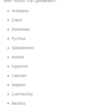
eller filosof från guldåldern:
Aristaeus
Cleon
Diomedes
Pyrrhus
Sabastianos
Adonis
Hyperion
Leander
Aegeon
Lysimachus
Basilios