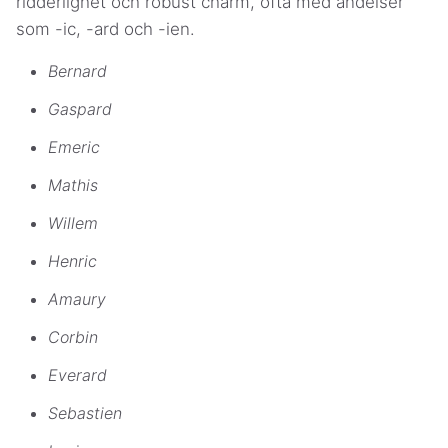
ridderlighet och robust charm, ofta med ändelser
som -ic, -ard och -ien.
Bernard
Gaspard
Emeric
Mathis
Willem
Henric
Amaury
Corbin
Everard
Sebastien