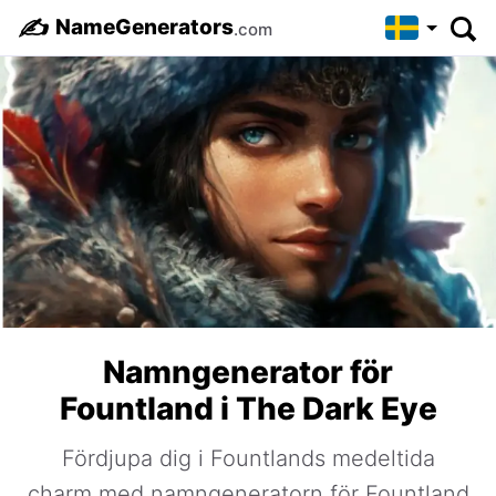
✍️
NameGenerators
.com
Namngenerator för
Fountland i The Dark Eye
Fördjupa dig i Fountlands medeltida
charm med namngeneratorn för Fountland