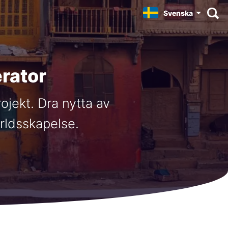
Svenska
rator
ojekt. Dra nytta av
ärldsskapelse.