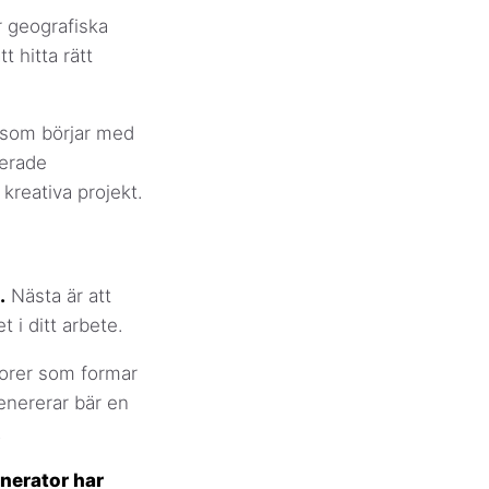
r geografiska
t hitta rätt
r som börjar med
serade
kreativa projekt.
.
Nästa är att
 i ditt arbete.
torer som formar
genererar bär en
.
nerator har