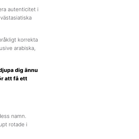
era autenticitet i
västasiatiska
råkligt korrekta
usive arabiska,
djupa dig ännu
 att få ett
 dess namn.
pt rotade i