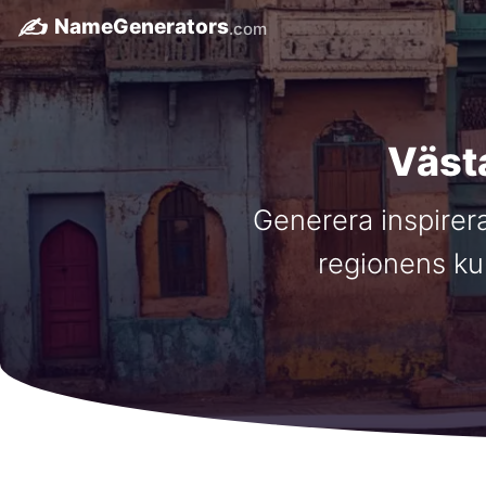
✍️
NameGenerators
.com
Väst
Generera inspirera
regionens kul