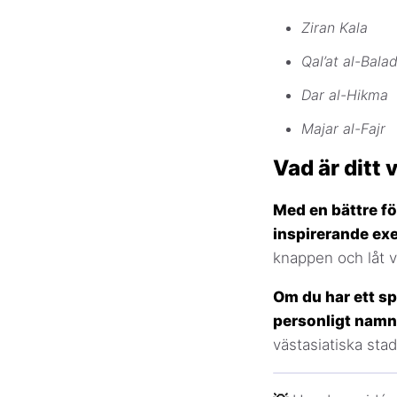
Ziran Kala
Qal’at al-Bala
Dar al-Hikma
Majar al-Fajr
Vad är ditt
Med en bättre f
inspirerande exe
knappen och låt v
Om du har ett spe
personligt namn 
västasiatiska st