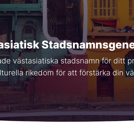
asiatisk Stadsnamnsgene
de västasiatiska stadsnamn för ditt pr
turella rikedom för att förstärka din v