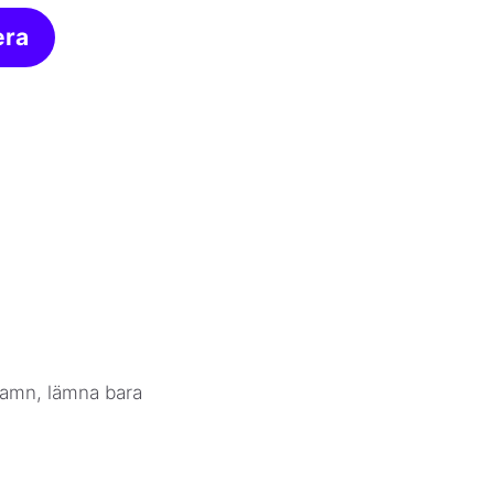
era
 namn, lämna bara