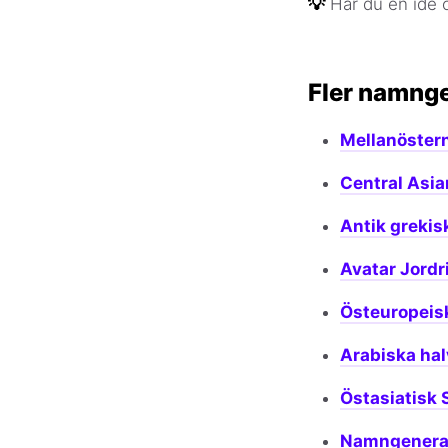
💡
Har du en idé
Fler namng
Mellanöster
Central Asi
Antik greki
Avatar Jord
Östeuropeis
Arabiska ha
Östasiatisk
Namngenerat