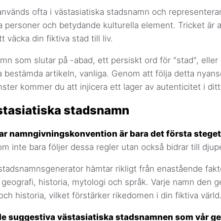
 används ofta i västasiatiska stadsnamn och representera
a personer och betydande kulturella element. Tricket är at
 väcka din fiktiva stad till liv.
amn som slutar på -abad, ett persiskt ord för "stad", elle
ka bestämda artikeln, vanliga. Genom att följa detta nyan
r kommer du att injicera ett lager av autenticitet i ditt 
ästasiatiska stadsnamn
jbar namngivningskonvention är bara det första steget
inte bara följer dessa regler utan också bidrar till djupet
 stadsnamnsgenerator hämtar rikligt från enastående fak
, geografi, historia, mytologi och språk. Varje namn den 
h historia, vilket förstärker rikedomen i din fiktiva värld
 de suggestiva västasiatiska stadsnamnen som vår ge