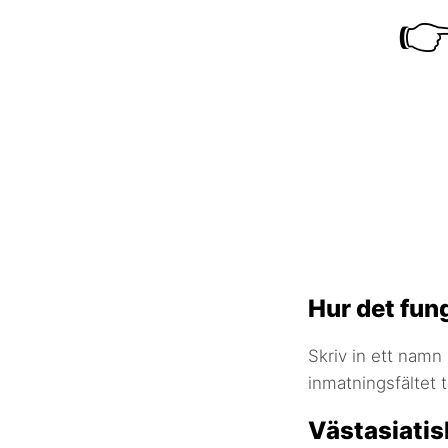

Hur det fun
Skriv in ett namn
inmatningsfältet 
Västasiati