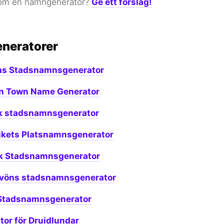
 om en namngenerator?
Ge ett förslag!
eneratorer
ns Stadsnamnsgenerator
an Town Name Generator
sk stadsnamnsgenerator
rikets Platsnamnsgenerator
k Stadsnamnsgenerator
lvöns stadsnamnsgenerator
 Stadsnamnsgenerator
or för Druidlundar