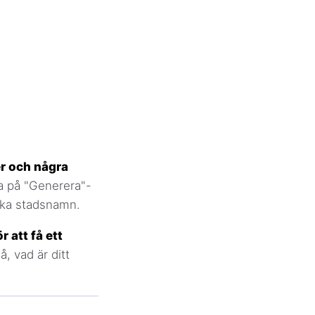
r och några
a på "Generera"-
iska stadsnamn.
r att få ett
å, vad är ditt