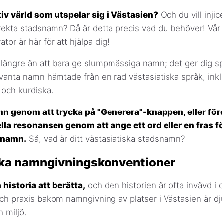
tiv värld som utspelar sig i Västasien?
Och du vill injic
rekta stadsnamn? Då är detta precis vad du behöver! Vår 
or är här för att hjälpa dig!
 längre än att bara ge slumpmässiga namn; det ger dig sp
levanta namn hämtade från en rad västasiatiska språk, inkl
 och kurdiska.
mn genom att trycka på "Generera"-knappen, eller för
lla resonansen genom att ange ett ord eller en fras för
snamn.
Så, vad är ditt västasiatiska stadsnamn?
ska namngivningskonventioner
 historia att berätta,
och den historien är ofta invävd i
h praxis bakom namngivning av platser i Västasien är dju
h miljö.