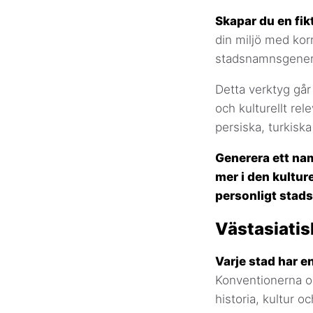
Skapar du en fik
din miljö med kor
stadsnamnsgenerat
Detta verktyg går
och kulturellt re
persiska, turkiska
Generera ett na
mer i den kulture
personligt stad
Västasiati
Varje stad har en
Konventionerna oc
historia, kultur oc