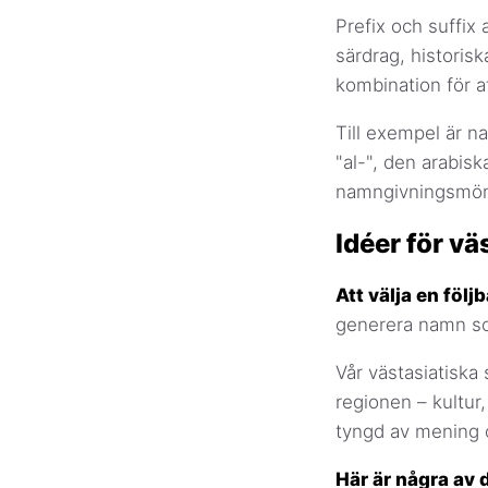
Prefix och suffix
särdrag, historisk
kombination för att
Till exempel är n
"al-", den arabis
namngivningsmönste
Idéer för v
Att välja en föl
generera namn som 
Vår västasiatiska
regionen – kultur
tyngd av mening oc
Här är några av