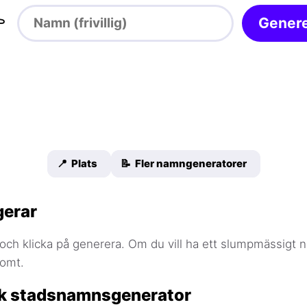

Gener
📍 Plats
📝 Fler namngeneratorer
gerar
 och klicka på generera. Om du vill ha ett slumpmässigt
tomt.
sk stadsnamnsgenerator