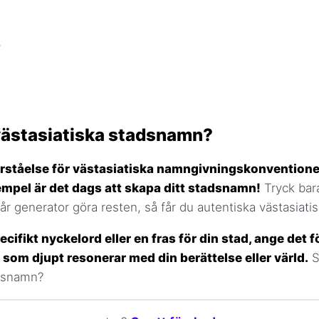
d
 västasiatiska stadsnamn?
örståelse för västasiatiska namngivningskonventione
mpel är det dags att skapa ditt stadsnamn!
Tryck bar
år generator göra resten, så får du autentiska västasiat
cifikt nyckelord eller en fras för din stad, ange det fö
som djupt resonerar med din berättelse eller värld.
S
adsnamn?