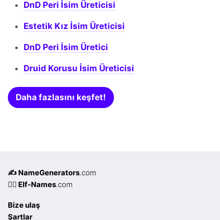
DnD Peri İsim Üreticisi
Estetik Kız İsim Üreticisi
DnD Peri İsim Üretici
Druid Korusu İsim Üreticisi
Daha fazlasını keşfet!
✍️ NameGenerators
.com
🧝‍♀️ Elf-Names
.com
Bize ulaş
Şartlar