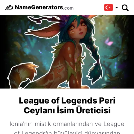
✍️
NameGenerators
.com
League of Legends Peri
Ceylanı İsim Üreticisi
Ionia'nın mistik ormanlarından ve League
of Legends'ın büyüleyici dünyasından