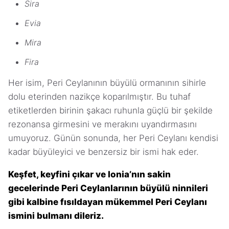
Sira
Evia
Mira
Fira
Her isim, Peri Ceylanının büyülü ormanının sihirle
dolu eterinden nazikçe koparılmıştır. Bu tuhaf
etiketlerden birinin şakacı ruhunla güçlü bir şekilde
rezonansa girmesini ve merakını uyandırmasını
umuyoruz. Günün sonunda, her Peri Ceylanı kendisi
kadar büyüleyici ve benzersiz bir ismi hak eder.
Keşfet, keyfini çıkar ve Ionia’nın sakin
gecelerinde Peri Ceylanlarının büyülü ninnileri
gibi kalbine fısıldayan mükemmel Peri Ceylanı
ismini bulmanı dileriz.