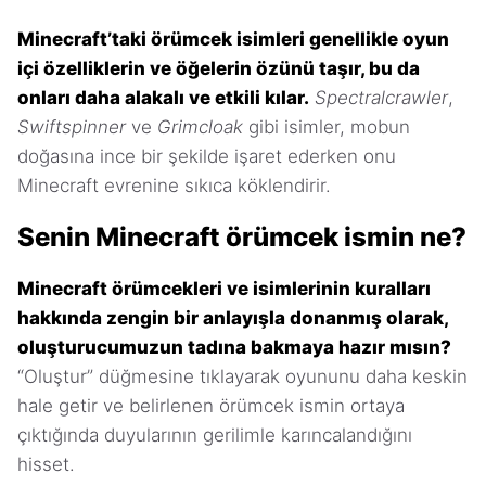
Minecraft’taki örümcek isimleri genellikle oyun
içi özelliklerin ve öğelerin özünü taşır, bu da
onları daha alakalı ve etkili kılar.
Spectralcrawler
,
Swiftspinner
ve
Grimcloak
gibi isimler, mobun
doğasına ince bir şekilde işaret ederken onu
Minecraft evrenine sıkıca köklendirir.
Senin Minecraft örümcek ismin ne?
Minecraft örümcekleri ve isimlerinin kuralları
hakkında zengin bir anlayışla donanmış olarak,
oluşturucumuzun tadına bakmaya hazır mısın?
“Oluştur” düğmesine tıklayarak oyununu daha keskin
hale getir ve belirlenen örümcek ismin ortaya
çıktığında duyularının gerilimle karıncalandığını
hisset.