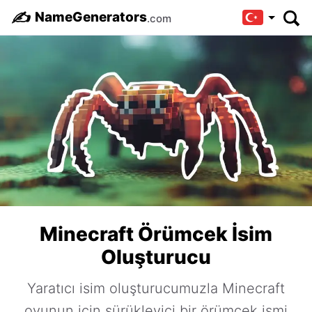
✍️
NameGenerators
.com
Minecraft Örümcek İsim
Oluşturucu
Yaratıcı isim oluşturucumuzla Minecraft
oyunun için sürükleyici bir örümcek ismi