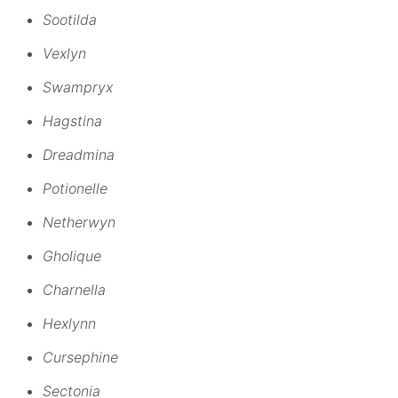
Sootilda
Vexlyn
Swampryx
Hagstina
Dreadmina
Potionelle
Netherwyn
Gholique
Charnella
Hexlynn
Cursephine
Sectonia