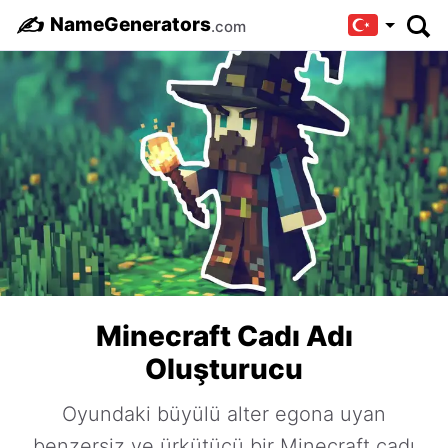
✍️
NameGenerators
.com
Minecraft Cadı Adı
Oluşturucu
Oyundaki büyülü alter egona uyan
benzersiz ve ürkütücü bir Minecraft cadı