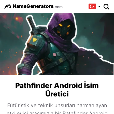
✍️
NameGenerators
.com
Pathfinder Android İsim
Üretici
Fütüristik ve teknik unsurları harmanlayan
etkileyici aracımızla bir Pathfinder Android