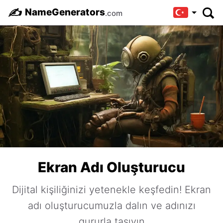
✍️
NameGenerators
.com
Ekran Adı Oluşturucu
Dijital kişiliğinizi yetenekle keşfedin! Ekran
adı oluşturucumuzla dalın ve adınızı
gururla taşıyın