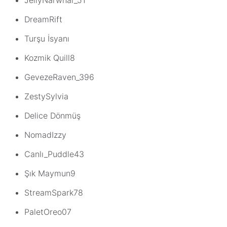
JellyNarwhal_51
DreamRift
Turşu İsyanı
Kozmik Quill8
GevezeRaven_396
ZestySylvia
Delice Dönmüş
NomadIzzy
Canlı_Puddle43
Şık Maymun9
StreamSpark78
PaletOreo07