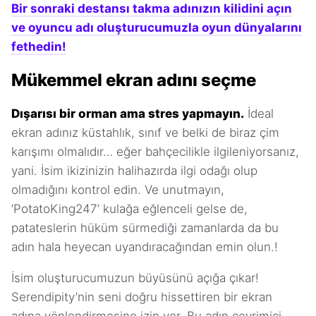
Bir sonraki destansı takma adınızın kilidini açın
ve oyuncu adı oluşturucumuzla oyun dünyalarını
fethedin!
Mükemmel ekran adını seçme
Dışarısı bir orman ama stres yapmayın.
İdeal
ekran adınız küstahlık, sınıf ve belki de biraz çim
karışımı olmalıdır… eğer bahçecilikle ilgileniyorsanız,
yani. İsim ikizinizin halihazırda ilgi odağı olup
olmadığını kontrol edin. Ve unutmayın,
‘PotatoKing247’ kulağa eğlenceli gelse de,
patateslerin hüküm sürmediği zamanlarda da bu
adın hala heyecan uyandıracağından emin olun.!
İsim oluşturucumuzun büyüsünü açığa çıkar!
Serendipity’nin seni doğru hissettiren bir ekran
adına yönlendirmesine izin ver. Bu adın çevrimiçi