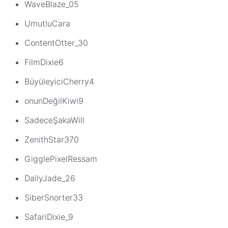
WaveBlaze_05
UmutluCara
ContentOtter_30
FilmDixie6
BüyüleyiciCherry4
onunDeğilKiwi9
SadeceŞakaWill
ZenithStar370
GigglePixelRessam
DailyJade_26
SiberSnorter33
SafariDixie_9