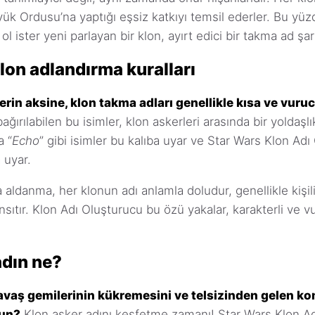
ük Ordusu’na yaptığı eşsiz katkıyı temsil ederler. Bu yüz
ol ister yeni parlayan bir klon, ayırt edici bir takma ad şart
lon adlandırma kuralları
erin aksine, klon takma adları genellikle kısa ve vuru
ğırılabilen bu isimler, klon askerleri arasında bir yoldaşlık
a “
Echo
” gibi isimler bu kalıba uyar ve Star Wars Klon A
 uyar.
a aldanma, her klonun adı anlamla doludur, genellikle kişiliğ
nsıtır. Klon Adı Oluşturucu bu özü yakalar, karakterli ve v
adın ne?
vaş gemilerinin kükremesini ve telsizinden gelen ko
sun?
Klon asker adını keşfetme zamanı! Star Wars Klon A