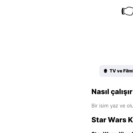

🍿 TV ve Film
Nasıl çalışır
Bir isim yaz ve olu
Star Wars K