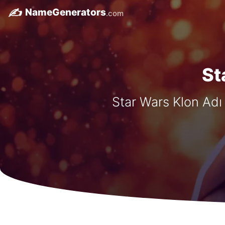
✍️
NameGenerators
.com
St
Star Wars Klon Adı