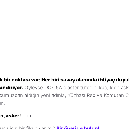
k bir noktası var: Her biri savaş alanında ihtiyaç duyu
andırıyor.
Öyleyse DC-15A blaster tüfeğini kap, klon ask
cumuzdan aldığın yeni adınla, Yüzbaşı Rex ve Komutan Cod
ın.
n, asker!
+++
ucu için bir fikrin var mı?
Bir öneride bulun!