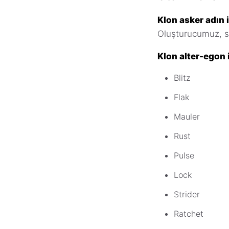
Klon asker adın 
Oluşturucumuz, sav
Klon alter-egon i
Blitz
Flak
Mauler
Rust
Pulse
Lock
Strider
Ratchet