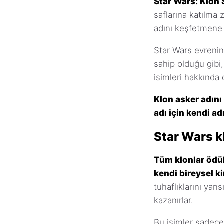
Star Wars: Klon 
saflarına katılma
adını keşfetmene y
Star Wars evrenind
sahip olduğu gibi
isimleri hakkında
Klon asker adını 
adı için kendi ad
Star Wars kl
Tüm klonlar ödül
kendi bireysel kim
tuhaflıklarını yan
kazanırlar.
Bu isimler sadece