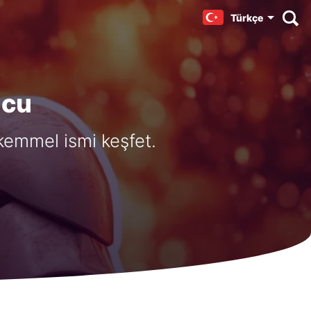
Türkçe
ucu
kemmel ismi keşfet.