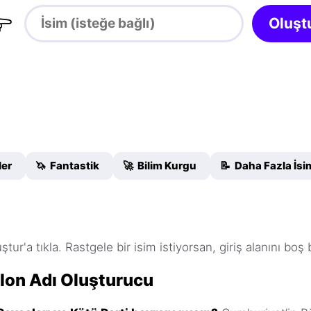

Oluşt
ler
🦄 Fantastik
🚀 Bilim Kurgu
📝 Daha Fazla İs
ştur'a tıkla. Rastgele bir isim istiyorsan, giriş alanını boş 
lon Adı Oluşturucu