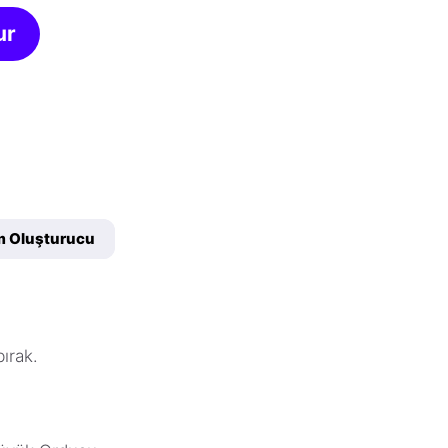
ur
im Oluşturucu
bırak.