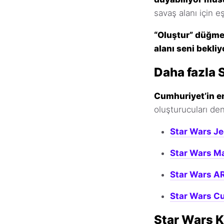
savaş alanı için e
“Oluştur” düğmesi
alanı seni bekli
Daha fazla 
Cumhuriyet’in en 
oluşturucuları de
Star Wars Je
Star Wars Ma
Star Wars A
Star Wars C
Star Wars Kl