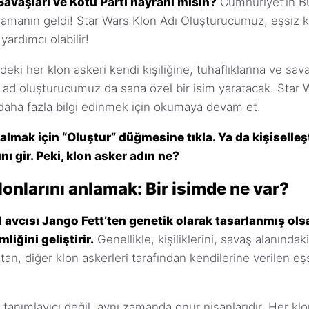
Savaşları ve Kötü Parti hayranı mısın?
Cumhuriyet’in B
 zamanın geldi! Star Wars Klon Adı Oluşturucumuz, eşsiz 
ardımcı olabilir!
eki her klon askeri kendi kişiliğine, tuhaflıklarına ve sav
, ad oluşturucumuz da sana özel bir isim yaratacak. Star W
 daha fazla bilgi edinmek için okumaya devam et.
almak için “Oluştur” düğmesine tıkla. Ya da kişiselleşt
ını gir. Peki, klon asker adın ne?
onlarını anlamak: Bir isimde ne var?
 avcısı Jango Fett’ten genetik olarak tasarlanmış olsa 
liğini geliştirir.
Genellikle, kişiliklerini, savaş alanındaki
sıtan, diğer klon askerleri tarafından kendilerine verilen e
 tanımlayıcı değil, aynı zamanda onur nişanlarıdır. Her kl