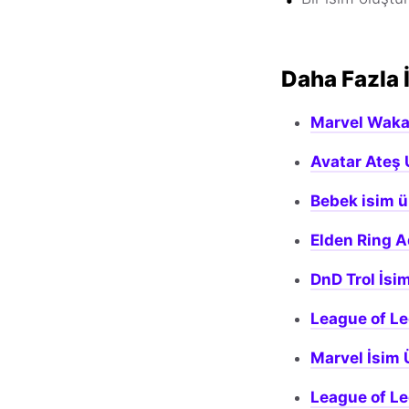
Daha Fazla 
Marvel Wakan
Avatar Ateş 
Bebek isim ü
Elden Ring A
DnD Trol İsim
League of Le
Marvel İsim 
League of Le