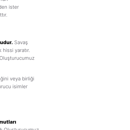
den ister
tır.
cudur.
Savaş
 hissi yaratır.
dı Oluşturucumuz
ini veya birliği
urucu isimler
mutları
dı Oluşturucumuz,