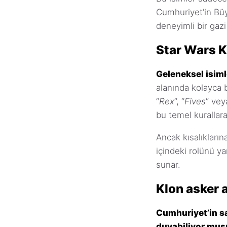
Cumhuriyet’in Büy
deneyimli bir gazi 
Star Wars K
Geleneksel isiml
alanında kolayca ba
“
Rex
”, “
Fives
” vey
bu temel kurallara
Ancak kısalıkların
içindeki rolünü ya
sunar.
Klon asker 
Cumhuriyet’in sa
duyabiliyor mu