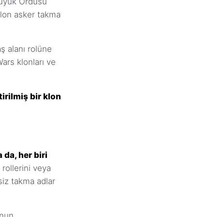
üyük Ordusu
klon asker takma
aş alanı rolüne
ars klonları ve
irilmiş bir klon
da, her biri
 rollerini veya
şsiz takma adlar
onun