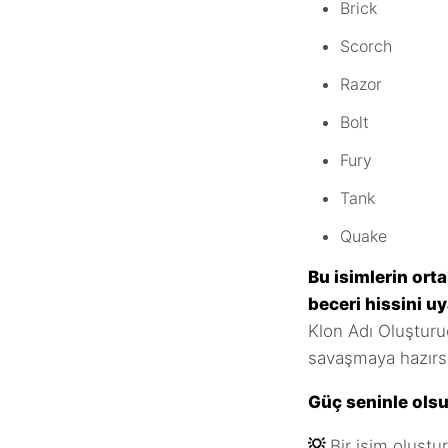
Brick
Scorch
Razor
Bolt
Fury
Tank
Quake
Bu isimlerin orta
beceri hissini uy
Klon Adı Oluşturu
savaşmaya hazırs
Güç seninle olsu
💡
Bir isim oluştur