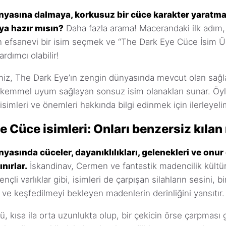
nyasına dalmaya, korkusuz bir cüce karakter yaratma
ya hazır mısın?
Daha fazla arama! Macerandaki ilk adım, 
 efsanevi bir isim seçmek ve “The Dark Eye Cüce İsim Ü
rdımcı olabilir!
miz, The Dark Eye’ın zengin dünyasında mevcut olan sağ
kemmel uyum sağlayan sonsuz isim olanakları sunar. Öyl
simleri ve önemleri hakkında bilgi edinmek için ilerleyeli
 Cüce isimleri: Onları benzersiz kılan
yasında cüceler, dayanıklılıkları, gelenekleri ve onur
nırlar.
İskandinav, Cermen ve fantastik madencilik kültü
rençli varlıklar gibi, isimleri de çarpışan silahların sesini, b
nı ve keşfedilmeyi bekleyen madenlerin derinliğini yansıtır.
ü, kısa ila orta uzunlukta olup, bir çekicin örse çarpması 