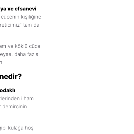
ya ve efsanevi
cücenin kişiliğine
reticimiz” tam da
lam ve köklü cüce
eyse, daha fazla
m.
 nedir?
 odaklı
rlerinden ilham
ir demircinin
gibi kulağa hoş