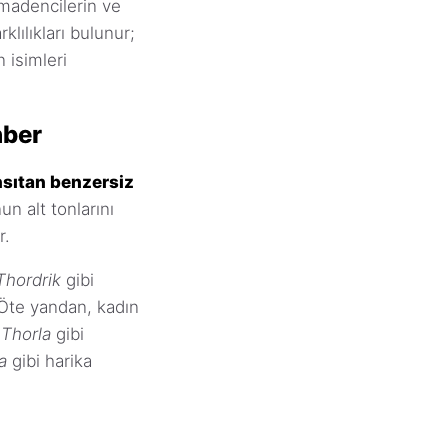
, madencilerin ve
klılıkları bulunur;
n isimleri
hber
nsıtan benzersiz
un alt tonlarını
r.
Thordrik
gibi
 Öte yandan, kadın
,
Thorla
gibi
a
gibi harika