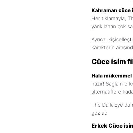
Kahraman cüce i
Her tıklamayla, T
yankılanan çok sa
Ayrıca, kişiselleşt
karakterin arasın
Cüce isim fik
Hala mükemmel c
hazır! Sağlam erke
alternatiflere kad
The Dark Eye düny
göz at:
Erkek Cüce isim