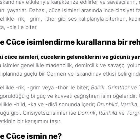
skandinav etkileriyle karakterize edilirler ve savaşçıların
nı yayarlar. Dahası, cüce isimleri arasında ince cinsiyet far
llikle -rik, -grim, -thor gibi ses kalıplarıyla biterken, kadı
a, -dis ile biter.
e Cüce isimlendirme kurallarına bir re
i cüce isimleri, cücelerin geleneklerini ve gücünü ya
 isimler genellikle madencilik, demircilik ve savaşçı yolun
alıplarında güçlü bir Cermen ve İskandinav etkisi belirgindi
llikle -rik, -grim veya -thor ile biter;
Balrik
,
Grimthor
ve
görüldüğü gibi güç ve kuvveti çağrıştıran isim öğeleridir.
llikle -hild, -ka ve -dis’i sonunda içerir;
Drunhild
,
Varrika
üğü gibi. Cinsiyetsiz isimler ise
Dornrik
,
Runhild
ve
Torgr
etkinin bir karışımını taşır.
e Cüce ismin ne?