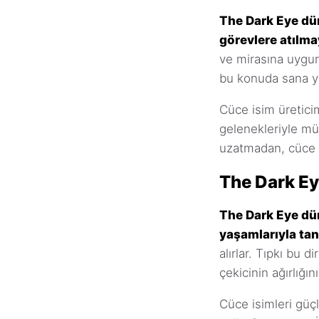
The Dark Eye dü
görevlere atılma
ve mirasına uygun
bu konuda sana ya
Cüce isim üretici
gelenekleriyle mü
uzatmadan, cüce i
The Dark Eye
The Dark Eye dün
yaşamlarıyla tanı
alırlar. Tıpkı bu di
çekicinin ağırlığı
Cüce isimleri güçl