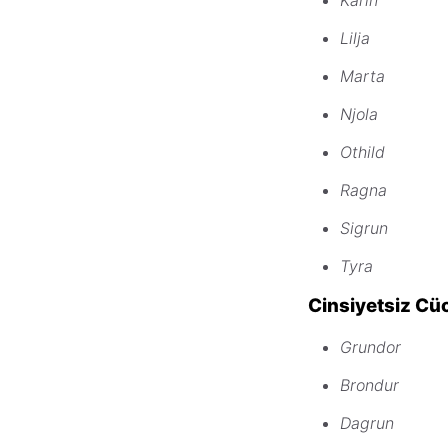
Lilja
Marta
Njola
Othild
Ragna
Sigrun
Tyra
Cinsiyetsiz Cüc
Grundor
Brondur
Dagrun