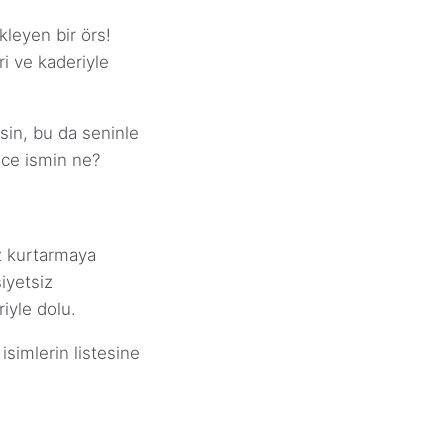
kleyen bir örs!
i ve kaderiyle
rsin, bu da seninle
üce ismin ne?
 kurtarmaya
iyetsiz
riyle dolu.
simlerin listesine