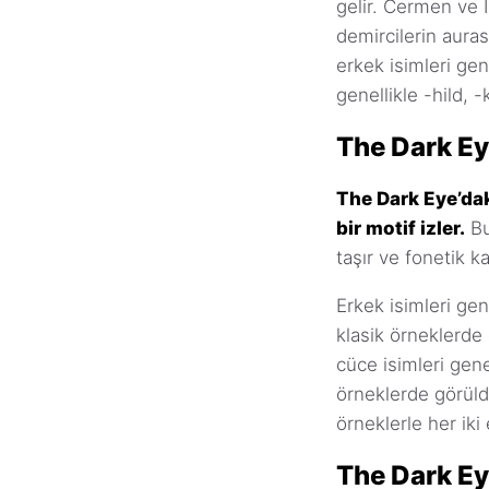
gelir. Cermen ve İ
demircilerin aurası
erkek isimleri gene
genellikle -hild, -k
The Dark Ey
The Dark Eye’dak
bir motif izler.
Bu
taşır ve fonetik k
Erkek isimleri gene
klasik örneklerde 
cüce isimleri gene
örneklerde görüld
örneklerle her iki 
The Dark Ey