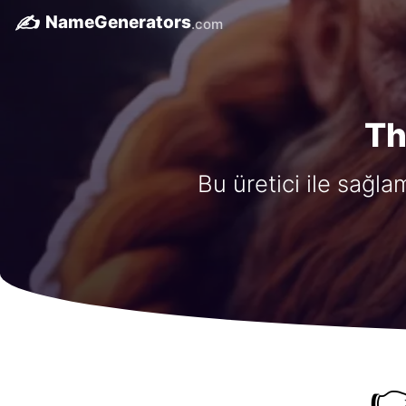
✍️
NameGenerators
.com
Th
Bu üretici ile sağla
