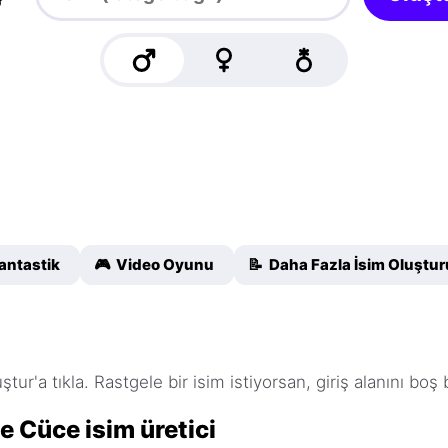
antastik
🎮 Video Oyunu
📝 Daha Fazla İsim Oluştu
ştur'a tıkla. Rastgele bir isim istiyorsan, giriş alanını boş 
e Cüce isim üretici