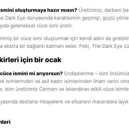
smini oluşturmaya hazır mısın?
Üreticimiz, darbeni be
he Dark Eye dünyasında karakterinin geçmişi, güçlü yönler
yıda geleneksel cüce ismi üretir.
irilmiş bir cüce ismi oluşturmak için kendi adını da girebili
da ekstra bir bağlantı katmanı ekler. Peki, The Dark Eye c
irleri için bir ocak
üce ismini mi arıyorsun?
Endişelenme – isim örsümüz
k isimlerinden ve asil kadın isimlerinden ilham verici cins
ar, isim üreticimiz Cermen ve İskandinav etkili cüce isimle
asında destansı hikayelere ve efsanevi maceralara layık i
leri