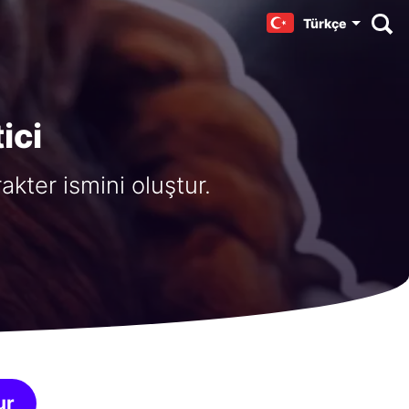
Türkçe
ici
akter ismini oluştur.
ur