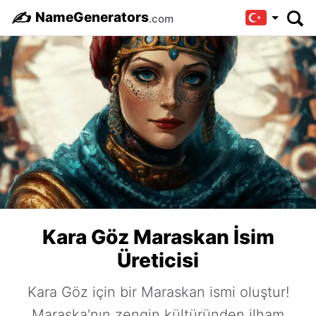
✍️
NameGenerators
.com
Kara Göz Maraskan İsim
Üreticisi
Kara Göz için bir Maraskan ismi oluştur!
Maraska'nın zengin kültüründen ilham