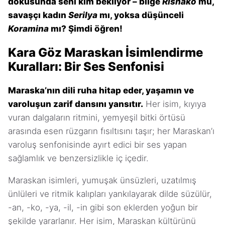
dokusunda seni kim bekliyor – bilge
Rishako
mu,
savaşçı kadın
Serilya
mı, yoksa düşünceli
Koramina
mı? Şimdi öğren!
Kara Göz Maraskan İsimlendirme
Kuralları: Bir Ses Senfonisi
Maraska’nın dili ruha hitap eder, yaşamın ve
varoluşun zarif dansını yansıtır.
Her isim, kıyıya
vuran dalgaların ritmini, yemyeşil bitki örtüsü
arasında esen rüzgarın fısıltısını taşır; her Maraskan’ı
varoluş senfonisinde ayırt edici bir ses yapan
sağlamlık ve benzersizlikle iç içedir.
Maraskan isimleri, yumuşak ünsüzleri, uzatılmış
ünlüleri ve ritmik kalıpları yankılayarak dilde süzülür,
-an, -ko, -ya, -il, -in gibi son eklerden yoğun bir
şekilde yararlanır. Her isim, Maraskan kültürünü