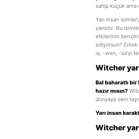
sahip küçük ama ç
Yarı insan isimler
yansıtır. Bu isimle
etkilerinin benzers
ediyorsun? Erkek ya
ia, -wen, -sa’yı te
Witcher yar
Bal baharatlı bir
hazır mısın?
Witc
dünyaya seni taşıy
Yarı insan karakt
Witcher yarı