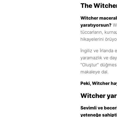
The Witcher 
Witcher macerala
yaratıyorsun?
Wi
tüccarların, kurn
hikayelerini örüyo
İngiliz ve İrlanda
yaramazlık ve daya
“Oluştur” düğmesi
makaleye dal.
Peki, Witcher ha
Witcher yarı
Sevimli ve becer
yeteneğe sahipti