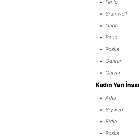
Fenlo
Bramwell
Garic
Perlo
Roska
Odhran
Calvin
Kadın Yarı İnsa
Adia
Brywen
Eldia
Roska