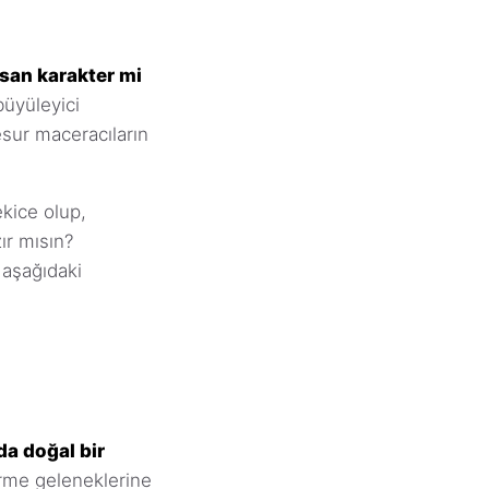
nsan karakter mi
büyüleyici
sur maceracıların
ekice olup,
ır mısın?
 aşağıdaki
da doğal bir
irme geleneklerine