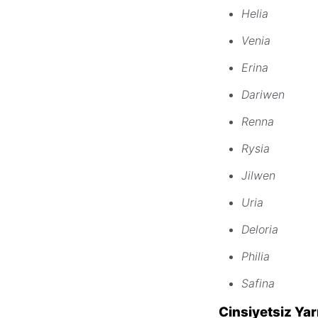
Helia
Venia
Erina
Dariwen
Renna
Rysia
Jilwen
Uria
Deloria
Philia
Safina
Cinsiyetsiz Yarı