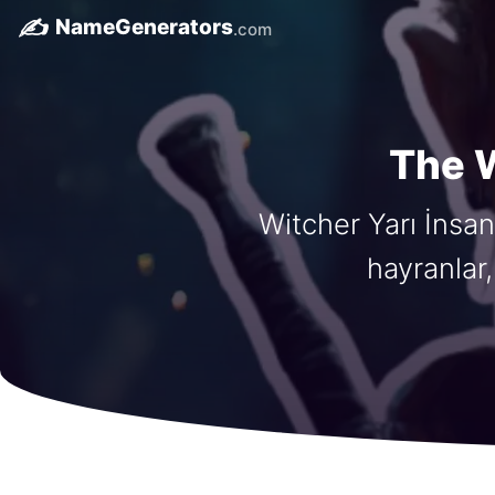
✍️
NameGenerators
.com
The W
Witcher Yarı İnsan 
hayranlar,