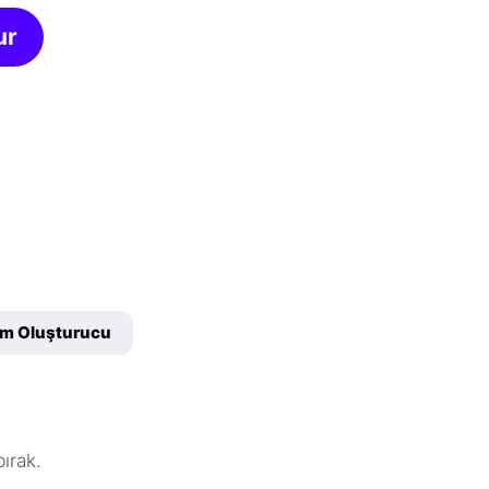
ur
sim Oluşturucu
bırak.