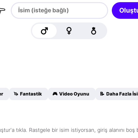

Oluşt
er
🦄 Fantastik
🎮 Video Oyunu
📝 Daha Fazla İ
ştur'a tıkla. Rastgele bir isim istiyorsan, giriş alanını boş 