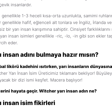
evik insanlardır.
i, genellikle 1-3 heceli kısa-orta uzunlukta, samimi ruhların
r genellikle hafif, eğlenceli alt tonlara ve İngiliz, İrlanda 
iz bir yarı insan karışımına sahiptir. Cinsiyet farklılıkların
rı insan isimleri genellikle -ric, -lo, -in gibi son ekler ta
rcih eder.
ı insan adını bulmaya hazır mısın?
 bal likörü kadehini ısıtırken, yarı insanların dünyası
her Yarı İnsan İsim Üreticimiz tıklamanı bekliyor! Büyüley
acak bir dizi ismi keşfet. Macera başlıyor!
erini hayata geçir. Witcher yarı insan adın ne?
 insan isim fikirleri