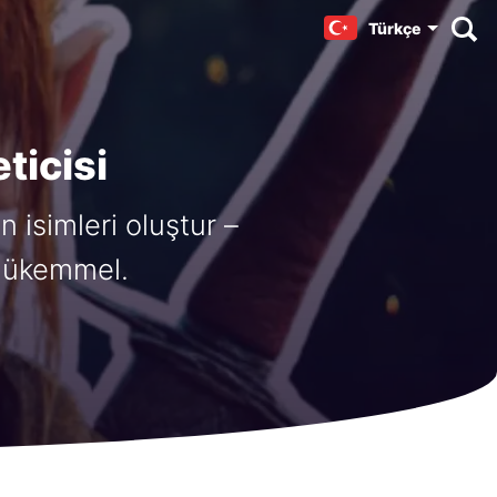
Türkçe
ticisi
n isimleri oluştur –
n mükemmel.