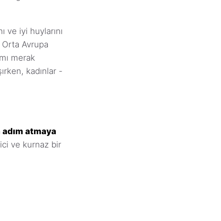
ı ve iyi huylarını
ve Orta Avrupa
ı mı merak
şırken, kadınlar -
na adım atmaya
ici ve kurnaz bir