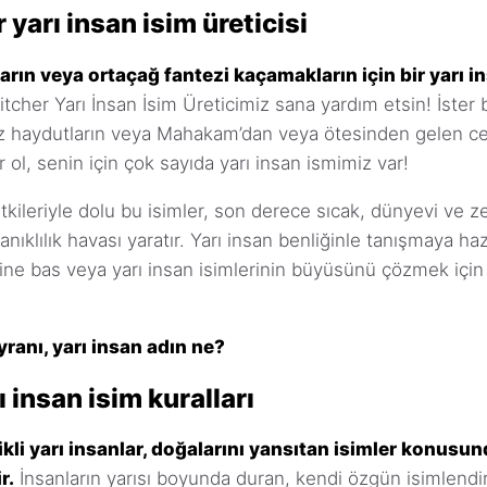
yarı insan isim üreticisi
rın veya ortaçağ fantezi kaçamakların için bir yarı i
tcher Yarı İnsan İsim Üreticimiz sana yardım etsin! İster 
az haydutların veya Mahakam’dan veya ötesinden gelen ce
r ol, senin için çok sayıda yarı insan ismimiz var!
 etkileriyle dolu bu isimler, son derece sıcak, dünyevi ve z
nıklılık havası yaratır. Yarı insan benliğinle tanışmaya haz
ne bas veya yarı insan isimlerinin büyüsünü çözmek için
yranı, yarı insan adın ne?
 insan isim kuralları
ikli yarı insanlar, doğalarını yansıtan isimler konusun
r.
İnsanların yarısı boyunda duran, kendi özgün isimlend