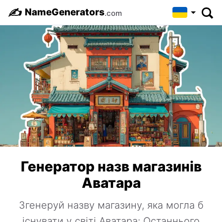
✍️
NameGenerators
.com
Генератор назв магазинів
Аватара
Згенеруй назву магазину, яка могла б
існувати у світі Аватара: Останнього